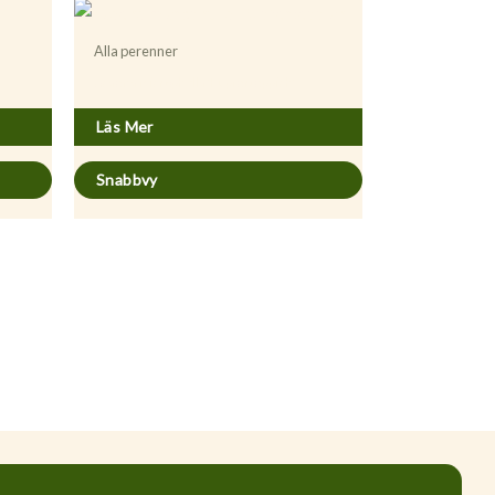
Alla perenner
Acaena microphylla ’Kupferteppich’
Läs Mer
Snabbvy