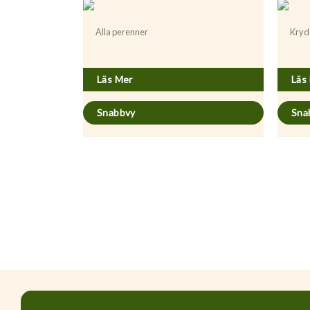
Alla perenner
Kryd
Hypericum perforatum
Melis
Läs Mer
Läs
Snabbvy
Sna