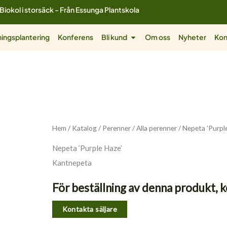
Biokol i storsäck - Från Essunga Plantskola
ol
Öppna Bli kund
ingsplantering
Konferens
Bli kund
Om oss
Nyheter
Kon
Hem
/
Katalog
/
Perenner
/
Alla perenner
/ Nepeta ’Purpl
Nepeta ’Purple Haze’
Kantnepeta
För beställning av denna produkt, k
Kontakta säljare