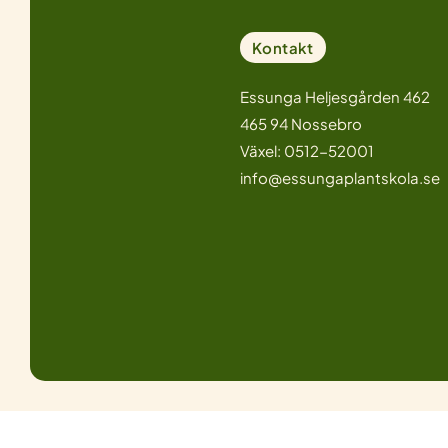
Kontakt
Essunga Heljesgården 462
465 94 Nossebro
Växel: 0512-52001
info@essungaplantskola.se