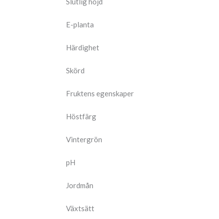
Slutlig höjd
E-planta
Härdighet
Skörd
Fruktens egenskaper
Höstfärg
Vintergrön
pH
Jordmån
Växtsätt