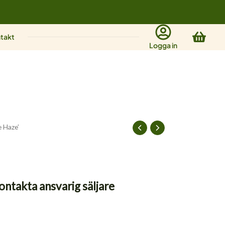
Varu
takt
Logga in
e Haze’
ontakta ansvarig säljare