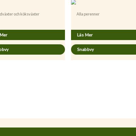
dväxter och köksväxter
Alla perenner
sa officinalis
Blechnum spicant
 Mer
Läs Mer
bbvy
Snabbvy