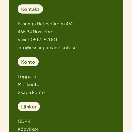
Kontakt
Essunga Heljesgården 462
465 94 Nossebro
Växel: 0512-52001
info@essungaplantskola.se
Konto
Logga in
Mitt konto
Skapa konto
Länkar
GDPR
Köpvillkor