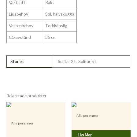
Växtsätt
Rakt
Ljusbehov
Sol, halvskugga
Vattenbehov
Torkkänslig
CC-avstånd
35 cm
Storlek
Solitär 2 L, Solitär 5 L
Relaterade produkter
Alla perenner
Alla perenner
Asparagus officinalis ’Rambo’
Hyssopus officinalis ’Roseus’
Läs Mer