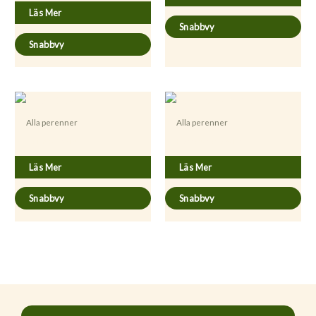
Läs Mer
Snabbvy
Snabbvy
Alla perenner
Alla perenner
Coriander sativum
Hyssopus officinalis
Läs Mer
Läs Mer
Snabbvy
Snabbvy