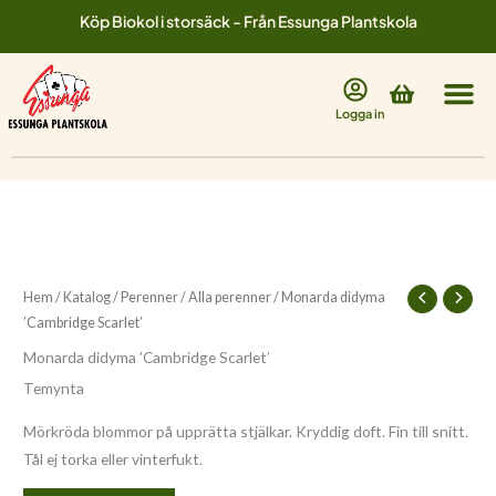
Hoppa
Köp Biokol i storsäck - Från Essunga Plantskola
till
innehåll
Varukorg
Logga in
Hem
/
Katalog
/
Perenner
/
Alla perenner
/ Monarda didyma
’Cambridge Scarlet’
Monarda didyma ’Cambridge Scarlet’
Temynta
Mörkröda blommor på upprätta stjälkar. Kryddig doft. Fin till snitt.
Tål ej torka eller vinterfukt.