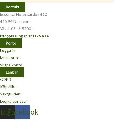
Kontakt
Essunga Heljesgården 462
465 94 Nossebro
Växel: 0512-52001
info@essungaplantskola.se
Konto
Logga in
Mitt konto
Skapa konto
Länkar
GDPR
Köpvillkor
Växtguiden
Lediga tjänster
stagram
Facebook