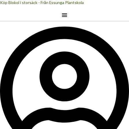
Köp Biokol i storsäck - Från Essunga Plantskola
Hoppa
till
innehåll