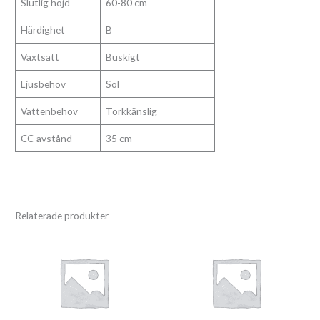
Slutlig höjd
60-80 cm
Härdighet
B
Växtsätt
Buskigt
Ljusbehov
Sol
Vattenbehov
Torkkänslig
CC-avstånd
35 cm
Relaterade produkter