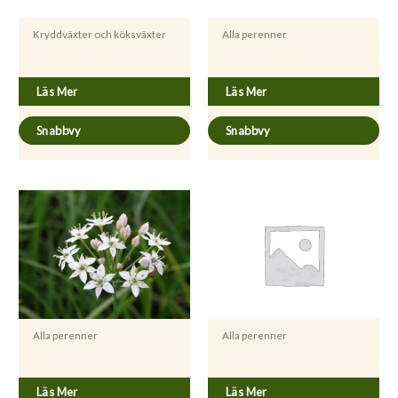
Kryddväxter och köksväxter
Alla perenner
Melissa officinalis
Asparagus officinalis
Läs Mer
Läs Mer
Snabbvy
Snabbvy
Alla perenner
Alla perenner
Allium tuberosum
Artemisia dracunculus
Läs Mer
Läs Mer