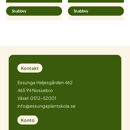
Snabbvy
Snabbvy
Kontakt
Essunga Heljesgården 462
465 94 Nossebro
Växel: 0512-52001
info@essungaplantskola.se
Konto