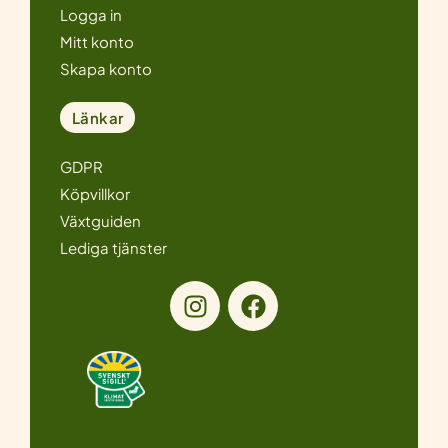
Logga in
Mitt konto
Skapa konto
Länkar
GDPR
Köpvillkor
Växtguiden
Lediga tjänster
I
F
n
a
s
c
t
e
a
b
g
o
r
o