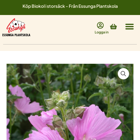
Hoppa
Köp Biokol i storsäck - Från Essunga Plantskola
till
innehåll
Varukorg
Logga in