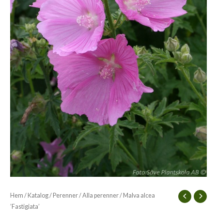
Hem
/
Katalog
/
Perenner
/
Alla perenner
/ Malva alcea
’Fastigiata’