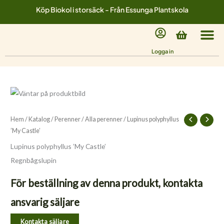
Hoppa
Köp Biokol i storsäck - Från Essunga Plantskola
till
innehåll
Varukorg
Logga in
Hem
/
Katalog
/
Perenner
/
Alla perenner
/ Lupinus polyphyllus
’My Castle’
Lupinus polyphyllus ’My Castle’
Regnbågslupin
För beställning av denna produkt, kontakta
ansvarig säljare
Kontakta säljare