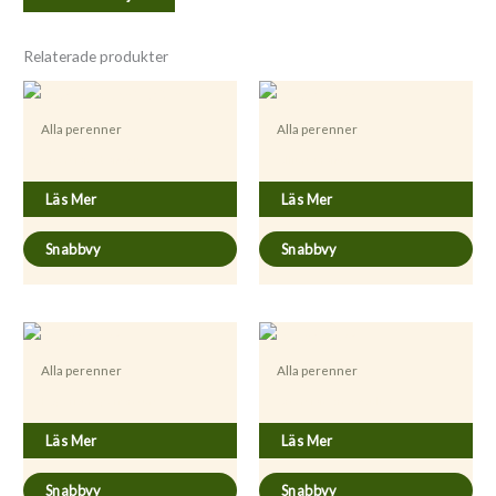
Relaterade produkter
Alla perenner
Alla perenner
Artemisia absinthium
Allium ursinum
Läs Mer
Läs Mer
Snabbvy
Snabbvy
Alla perenner
Alla perenner
Hypericum perforatum
Artemisia dracunculus
Läs Mer
Läs Mer
Snabbvy
Snabbvy