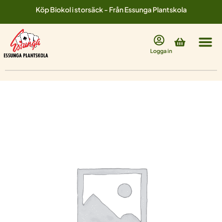
Hoppa
Köp Biokol i storsäck - Från Essunga Plantskola
till
innehåll
Varukorg
Logga in