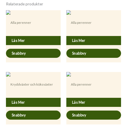
Relaterade produkter
Alla perenner
Alla perenner
Hyssopus officinalis ’Alba’
Blechnum spicant
Läs Mer
Läs Mer
Snabbvy
Snabbvy
Kryddväxter och köksväxter
Alla perenner
Melissa officinalis
Allium tuberosum
Läs Mer
Läs Mer
Snabbvy
Snabbvy