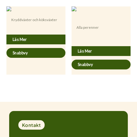
Kryddväxter och köksväxter
Alla perenner
Mentha gracilis ’Variegata’
Asplenium scolopendrium
Läs Mer
’Undulatum’
Läs Mer
Snabbvy
Snabbvy
Kontakt