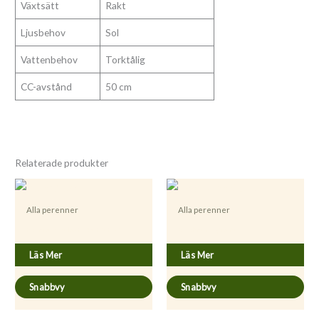
Växtsätt
Rakt
Ljusbehov
Sol
Vattenbehov
Torktålig
CC-avstånd
50 cm
Relaterade produkter
Alla perenner
Alla perenner
Foenicum vulgare ’Purpurea’
Blechnum spicant
Läs Mer
Läs Mer
Snabbvy
Snabbvy