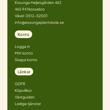
Essunga Heljesgården 462
465 94 Nossebro
Växel: 0512-52001
info@essungaplantskola.se
Konto
Logga in
Mitt konto
Skapa konto
Länkar
GDPR
Köpvillkor
Växtguiden
Lediga tjänster