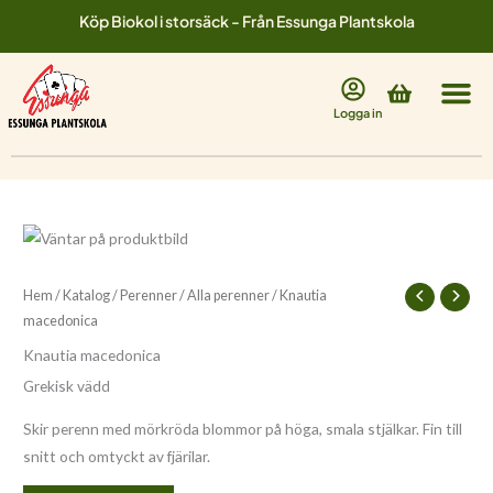
Hoppa
Köp Biokol i storsäck - Från Essunga Plantskola
till
innehåll
Varukorg
Logga in
Hem
/
Katalog
/
Perenner
/
Alla perenner
/ Knautia
macedonica
Knautia macedonica
Grekisk vädd
Skir perenn med mörkröda blommor på höga, smala stjälkar. Fin till
snitt och omtyckt av fjärilar.