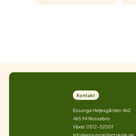
Kontakt
Essunga Heljesgården 462
465 94 Nossebro
Växel: 0512-52001
info@essungaplantskola.se