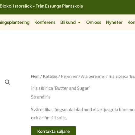
Biokol i storsäck - Från Essunga Plantskola
ol
Öppna Bli kund
ingsplantering
Konferens
Bli kund
Om oss
Nyheter
Kon
Hem
/
Katalog
/
Perenner
/
Alla perenner
/ Iris sibirica ’
Iris sibirica ’Butter and Sugar’
Strandiris
Svärdslika, långsmala blad med vita/ljusgula blomm
och är fin till snitt.
Kontakta säljare