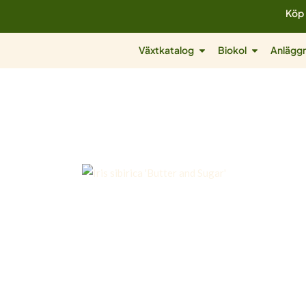
Hoppa
Köp 
till
innehåll
Öppna Växtkatalog
Öppna Biok
Växtkatalog
Biokol
Anläggn