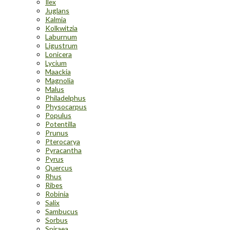
Ilex
Juglans
Kalmia
Kolkwitzia
Laburnum
Ligustrum
Lonicera
Lycium
Maackia
Magnolia
Malus
Philadelphus
Physocarpus
Populus
Potentilla
Prunus
Pterocarya
Pyracantha
Pyrus
Quercus
Rhus
Ribes
Robinia
Salix
Sambucus
Sorbus
Spiraea