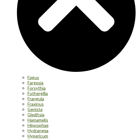
Fagus
Fargesia
Forsythia
Fothergilla
Frangula
Fraxinus
Genista
Gleditsia
Hamamelis
Hippophae
Hydrangea
Hypericum