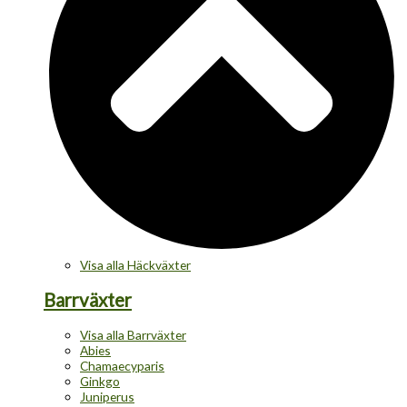
Visa alla Häckväxter
Barrväxter
Visa alla Barrväxter
Abies
Chamaecyparis
Ginkgo
Juniperus