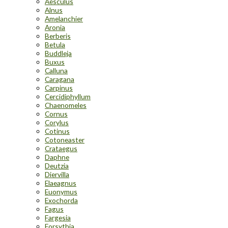
Aesculus
Alnus
Amelanchier
Aronia
Berberis
Betula
Buddleja
Buxus
Calluna
Caragana
Carpinus
Cercidiphyllum
Chaenomeles
Cornus
Corylus
Cotinus
Cotoneaster
Crataegus
Daphne
Deutzia
Diervilla
Elaeagnus
Euonymus
Exochorda
Fagus
Fargesia
Forsythia