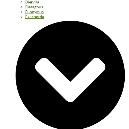
Diervilla
Elaeagnus
Euonymus
Exochorda