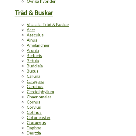
Övriga hybrider
Träd & Buskar
Visa alla Träd & Buskar
Acer
Aesculus
Alnus
Amelanchier
Aronia
Berberis
Betula
Buddleja
Buxus
Calluna
Caragana
Carpinus
Cercidiphyllum
Chaenomeles
Cornus
Corylus
Cotinus
Cotoneaster
Crataegus
Daphne
Deutzia