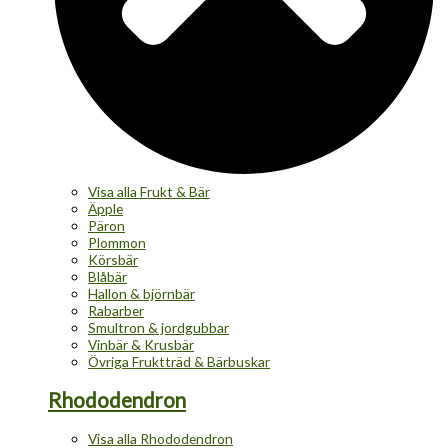
Visa alla Frukt & Bär
Äpple
Päron
Plommon
Körsbär
Blåbär
Hallon & björnbär
Rabarber
Smultron & jordgubbar
Vinbär & Krusbär
Övriga Fruktträd & Bärbuskar
Rhododendron
Visa alla Rhododendron