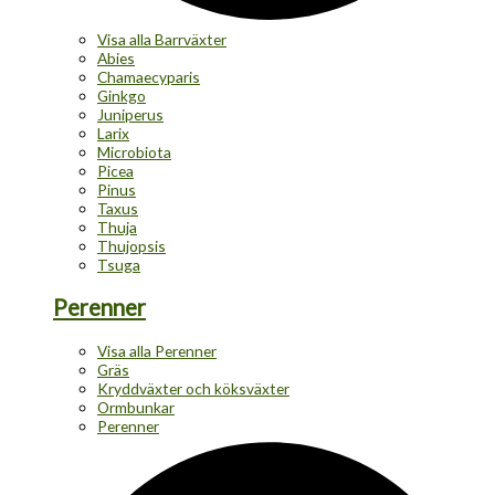
Visa alla Barrväxter
Abies
Chamaecyparis
Ginkgo
Juniperus
Larix
Microbiota
Picea
Pinus
Taxus
Thuja
Thujopsis
Tsuga
Perenner
Visa alla Perenner
Gräs
Kryddväxter och köksväxter
Ormbunkar
Perenner