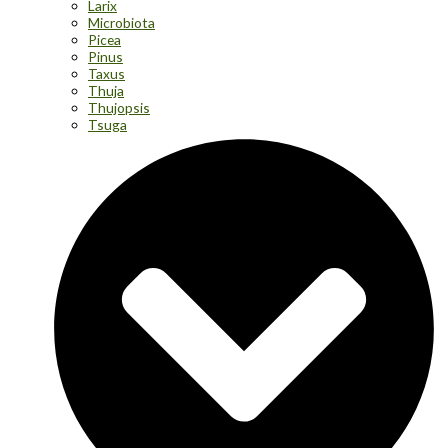
Larix
Microbiota
Picea
Pinus
Taxus
Thuja
Thujopsis
Tsuga