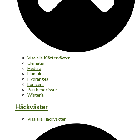
Visa alla Klätterväxter
Clematis
Hedera
Humulus
Hydrangea
Lonicera
Parthenocissus
Wisteria
Häckväxter
Visa alla Häckväxter