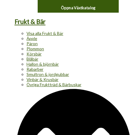
Öppna Växtkatalog
Frukt & Bär
Visa alla Frukt & Bär
Äpple
Päron
Plommon
Körsbär
Blåbär
Hallon & björnbär
Rabarber
Smultron & jordgubbar
Vinbär & Krusbär
Övriga Fruktträd & Bärbuskar