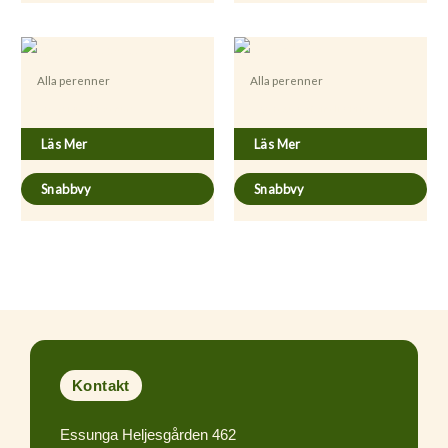
Alla perenner
Alla perenner
Artemisia abrotanum
Asparagus officinalis ’Primaverde’
Läs Mer
Läs Mer
Snabbvy
Snabbvy
Kontakt
Essunga Heljesgården 462