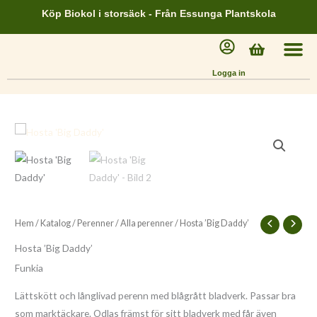
Hoppa
Köp Biokol i storsäck - Från Essunga Plantskola
till
innehåll
Varukorg
Logga in
Hem
/
Katalog
/
Perenner
/
Alla perenner
/ Hosta ’Big Daddy’
Hosta ’Big Daddy’
Funkia
Lättskött och långlivad perenn med blågrått bladverk. Passar bra
som marktäckare. Odlas främst för sitt bladverk med får även