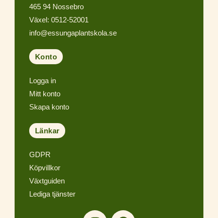
465 94 Nossebro
Växel: 0512-52001
info@essungaplantskola.se
Konto
Logga in
Mitt konto
Skapa konto
Länkar
GDPR
Köpvillkor
Växtguiden
Lediga tjänster
I
F