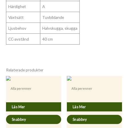
Härdighet
A
Växtsätt
Tuvbildande
Ljusbehov
Halvskugga, skugga
CC-avstånd
40 cm
Relaterade produkter
Alla perenner
Alla perenner
Allium schoenoprasum
Allium ursinum
Läs Mer
Läs Mer
Snabbvy
Snabbvy