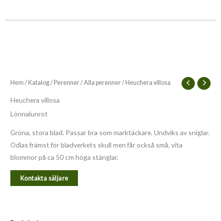
Hem
/
Katalog
/
Perenner
/
Alla perenner
/ Heuchera villosa
Heuchera villosa
Lönnalunrot
Gröna, stora blad. Passar bra som marktäckare. Undviks av sniglar.
Odlas främst för bladverkets skull men får också små, vita
blommor på ca 50 cm höga stänglar.
Kontakta säljare