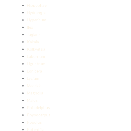
Hippophae
Hydrangea
Hypericum
Ilex
Juglans
Kalmia
Kolkwitzia
Laburnum
Ligustrum
Lonicera
Lycium
Maackia
Magnolia
Malus
Philadelphus
Physocarpus
Populus
Potentilla