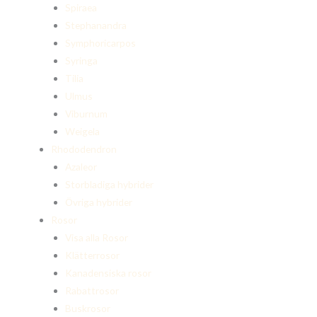
Spiraea
Stephanandra
Symphoricarpos
Syringa
Tilia
Ulmus
Viburnum
Weigela
Rhododendron
Azaleor
Storbladiga hybrider
Övriga hybrider
Rosor
Visa alla Rosor
Klätterrosor
Kanadensiska rosor
Rabattrosor
Buskrosor