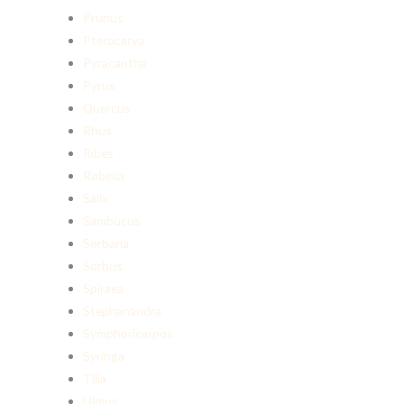
Prunus
Pterocarya
Pyracantha
Pyrus
Quercus
Rhus
Ribes
Robinia
Salix
Sambucus
Sorbaria
Sorbus
Spiraea
Stephanandra
Symphoricarpos
Syringa
Tilia
Ulmus