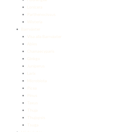
Lonicera
Parthenocissus
Wisteria
Barrväxter
Visa alla Barrväxter
Abies
Chamaecyparis
Ginkgo
Juniperus
Larix
Microbiota
Picea
Pinus
Taxus
Thuja
Thujopsis
Tsuga