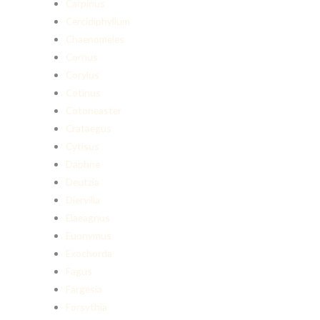
Carpinus
Cercidiphyllum
Chaenomeles
Cornus
Corylus
Cotinus
Cotoneaster
Crataegus
Cytisus
Daphne
Deutzia
Diervilla
Elaeagnus
Euonymus
Exochorda
Fagus
Fargesia
Forsythia