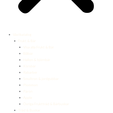
Växtkatalog
Frukt & Bär
Visa alla Frukt & Bär
Blåbär
Hallon & björnbär
Körsbär
Rabarber
Smultron & jordgubbar
Plommon
Päron
Äpple
Övriga Fruktträd & Bärbuskar
Träd & Buskar