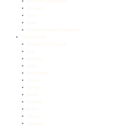
Smultron & jordgubbar
Plommon
Päron
Äpple
Övriga Fruktträd & Bärbuskar
Träd & Buskar
Visa alla Träd & Buskar
Acer
Aesculus
Alnus
Amelanchier
Aronia
Berberis
Betula
Buddleja
Buxus
Calluna
Caragana