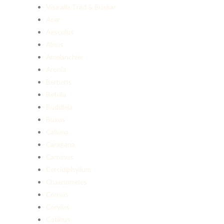
Visa alla Träd & Buskar
Acer
Aesculus
Alnus
Amelanchier
Aronia
Berberis
Betula
Buddleja
Buxus
Calluna
Caragana
Carpinus
Cercidiphyllum
Chaenomeles
Cornus
Corylus
Cotinus