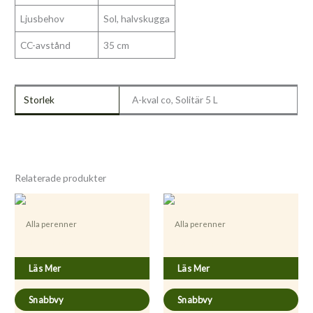
Ljusbehov
Sol, halvskugga
CC-avstånd
35 cm
Storlek
A-kval co, Solitär 5 L
Relaterade produkter
Alla perenner
Alla perenner
Allium sativum
Hypericum perforatum
Läs Mer
Läs Mer
Snabbvy
Snabbvy