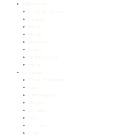
Klätterväxter
Visa alla Klätterväxter
Clematis
Hedera
Humulus
Hydrangea
Lonicera
Parthenocissus
Wisteria
Barrväxter
Visa alla Barrväxter
Abies
Chamaecyparis
Ginkgo
Juniperus
Larix
Microbiota
Picea