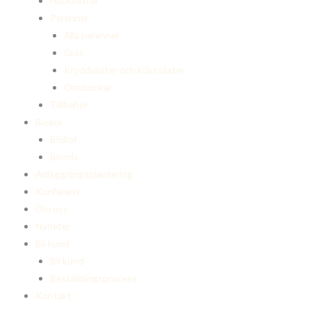
Häckväxter
Perenner
Alla perenner
Gräs
Kryddväxter och köksväxter
Ormbunkar
Tillbehör
Biokol
Biokol
Biomix
Anläggningsplantering
Konferens
Om oss
Nyheter
Bli kund
Bli kund
Beställningsprocess
Kontakt