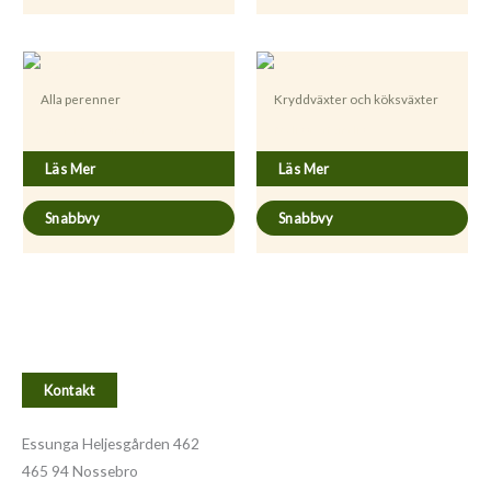
Alla perenner
Kryddväxter och köksväxter
Artemisia absinthium
Melissa officinalis
Läs Mer
Läs Mer
Snabbvy
Snabbvy
Kontakt
Essunga Heljesgården 462
465 94 Nossebro