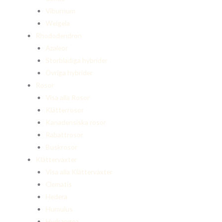
Viburnum
Weigela
Rhododendron
Azaleor
Storbladiga hybrider
Övriga hybrider
Rosor
Visa alla Rosor
Klätterrosor
Kanadensiska rosor
Rabattrosor
Buskrosor
Klätterväxter
Visa alla Klätterväxter
Clematis
Hedera
Humulus
Hydrangea