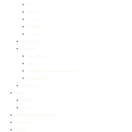
Pinus
Taxus
Thuja
Thujopsis
Tsuga
Häckväxter
Perenner
Alla perenner
Gräs
Kryddväxter och köksväxter
Ormbunkar
Tillbehör
Biokol
Biokol
Biomix
Anläggningsplantering
Konferens
Om oss