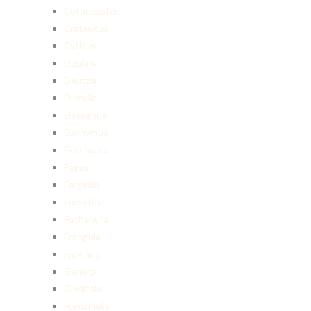
Cotoneaster
Crataegus
Cytisus
Daphne
Deutzia
Diervilla
Elaeagnus
Euonymus
Exochorda
Fagus
Fargesia
Forsythia
Fothergilla
Frangula
Fraxinus
Genista
Gleditsia
Hamamelis