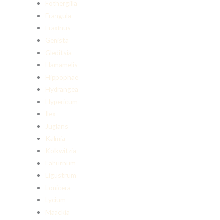
Fothergilla
Frangula
Fraxinus
Genista
Gleditsia
Hamamelis
Hippophae
Hydrangea
Hypericum
Ilex
Juglans
Kalmia
Kolkwitzia
Laburnum
Ligustrum
Lonicera
Lycium
Maackia