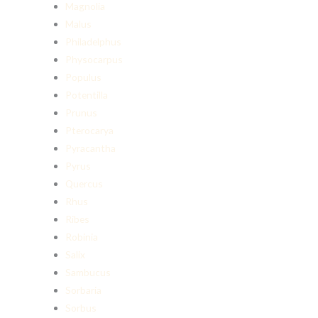
Magnolia
Malus
Philadelphus
Physocarpus
Populus
Potentilla
Prunus
Pterocarya
Pyracantha
Pyrus
Quercus
Rhus
Ribes
Robinia
Salix
Sambucus
Sorbaria
Sorbus