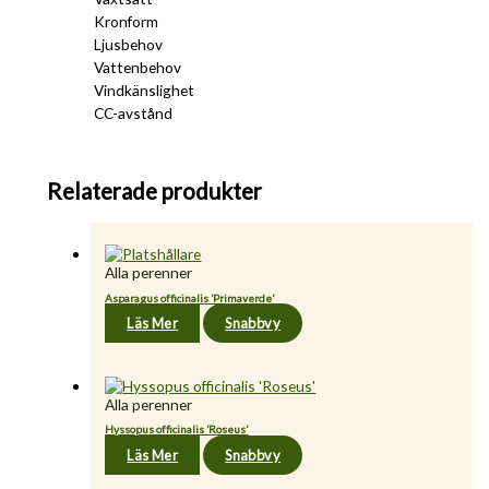
Kronform
Ljusbehov
Vattenbehov
Vindkänslighet
CC-avstånd
Relaterade produkter
Alla perenner
Asparagus officinalis ’Primaverde’
Läs Mer
Snabbvy
Alla perenner
Hyssopus officinalis ’Roseus’
Läs Mer
Snabbvy