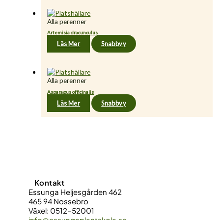
Alla perenner
Artemisia dracunculus
Läs Mer
Snabbvy
Alla perenner
Asparagus officinalis
Läs Mer
Snabbvy
Kontakt
Essunga Heljesgården 462
465 94 Nossebro
Växel: 0512-52001
info@essungaplantskola.se