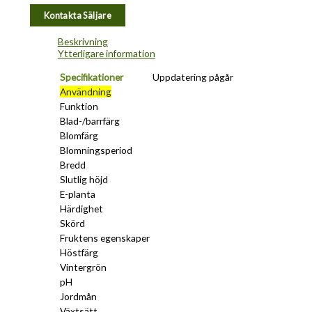
Kontakta Säljare
Beskrivning
Ytterligare information
Specifikationer
Uppdatering pågår
Användning
Funktion
Blad-/barrfärg
Blomfärg
Blomningsperiod
Bredd
Slutlig höjd
E-planta
Härdighet
Skörd
Fruktens egenskaper
Höstfärg
Vintergrön
pH
Jordmån
Växtsätt