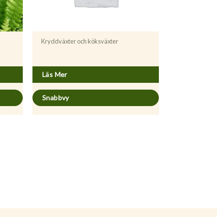
Kryddväxter och köksväxter
Levisticum officinale
Läs Mer
Snabbvy