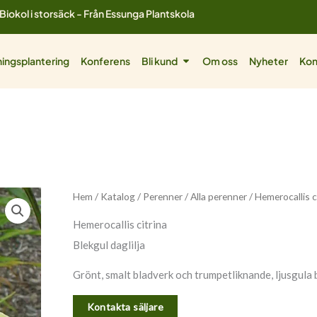
Biokol i storsäck - Från Essunga Plantskola
ol
Öppna Bli kund
ingsplantering
Konferens
Bli kund
Om oss
Nyheter
Kon
Hem
/
Katalog
/
Perenner
/
Alla perenner
/ Hemerocallis c
Hemerocallis citrina
Blekgul daglilja
Grönt, smalt bladverk och trumpetliknande, ljusgula b
Kontakta säljare