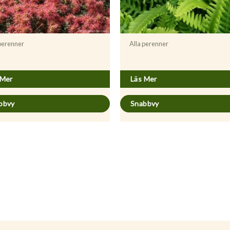
 perenner
Alla perenner
a microphylla ’Kupferteppich’
Blechnum spicant
 Mer
Läs Mer
bbvy
Snabbvy