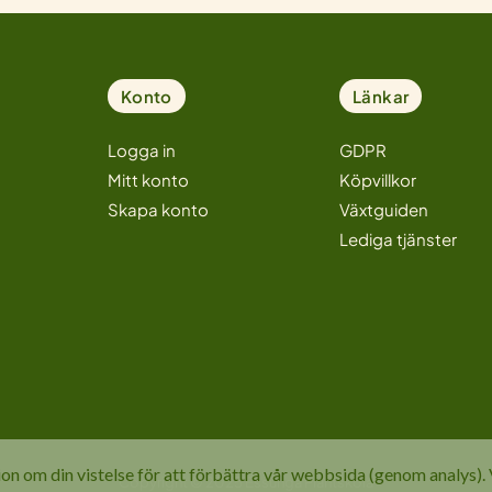
Konto
Länkar
Logga in
GDPR
Mitt konto
Köpvillkor
Skapa konto
Växtguiden
Lediga tjänster
 om din vistelse för att förbättra vår webbsida (genom analys). V
Copyright © 2025 Essunga Plantskola