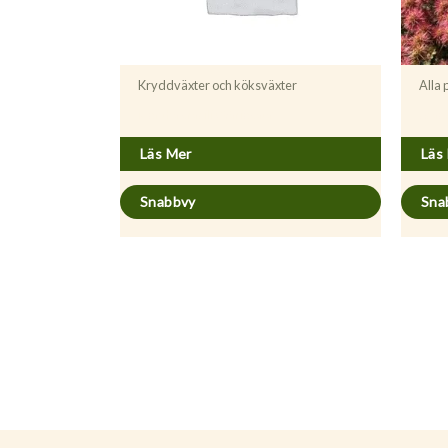
Kryddväxter och köksväxter
Alla
Mentha gracilis ’Variegata’
Acaen
Läs Mer
Läs
Snabbvy
Sna