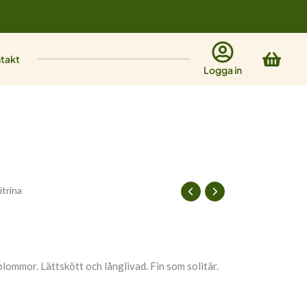
Varu
takt
Logga in
itrina
lommor. Lättskött och långlivad. Fin som solitär.