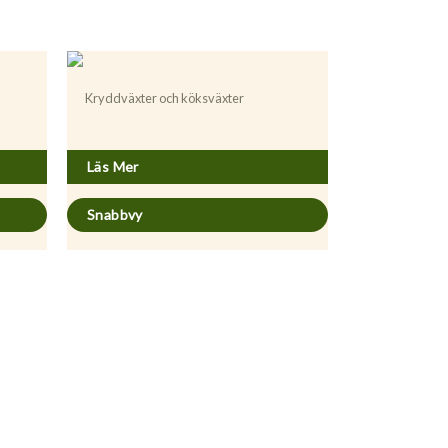
Kryddväxter och köksväxter
Melissa officinalis
Läs Mer
Snabbvy