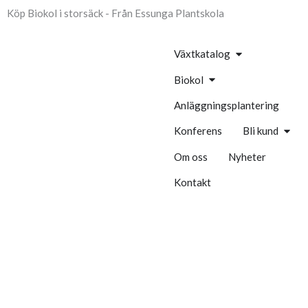
Hoppa
Köp Biokol i storsäck - Från Essunga Plantskola
till
innehåll
Öppna Växtkata
Växtkatalog
Öppna Biokol
Biokol
Anläggningsplantering
Öppna
Konferens
Bli kund
Om oss
Nyheter
Kontakt