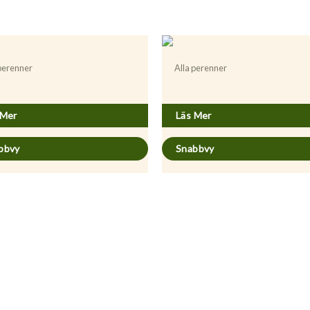
 perenner
Alla perenner
m tuberosum
Hypericum perforatum
 Mer
Läs Mer
bbvy
Snabbvy