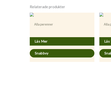
Relaterade produkter
Alla perenner
Alla
Hyssopus officinalis ’Roseus’
Alliu
Läs Mer
Läs
Snabbvy
Sna