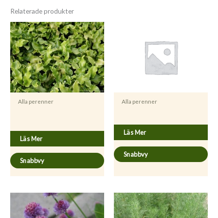
Relaterade produkter
Alla perenner
Alla perenner
Asplenium scolopendrium
Allium sativum
’Undulatum’
Läs Mer
Läs Mer
Snabbvy
Snabbvy