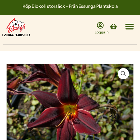
Hoppa
Köp Biokol i storsäck - Från Essunga Plantskola
till
innehåll
Varukorg
Logga in