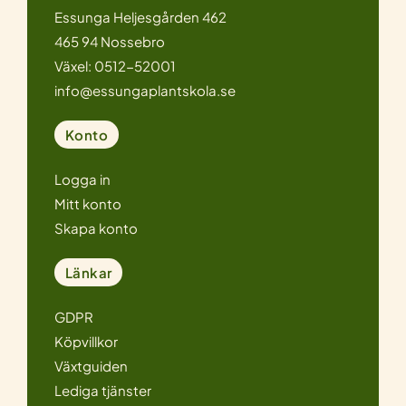
Essunga Heljesgården 462
465 94 Nossebro
Växel: 0512-52001
info@essungaplantskola.se
Konto
Logga in
Mitt konto
Skapa konto
Länkar
GDPR
Köpvillkor
Växtguiden
Lediga tjänster