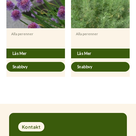
Alla perenner
Alla perenner
Allium schoenoprasum
Artemisia abrotanum
Läs Mer
Läs Mer
Snabbvy
Snabbvy
Kontakt