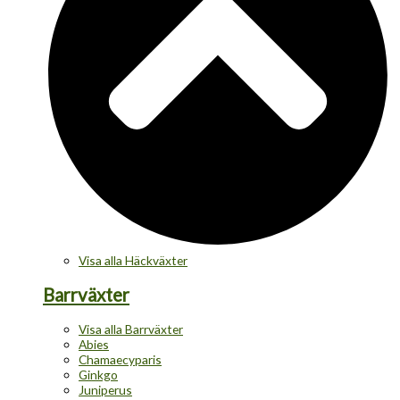
Visa alla Häckväxter
Barrväxter
Visa alla Barrväxter
Abies
Chamaecyparis
Ginkgo
Juniperus