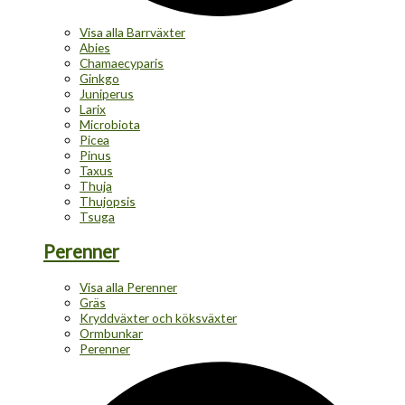
Visa alla Barrväxter
Abies
Chamaecyparis
Ginkgo
Juniperus
Larix
Microbiota
Picea
Pinus
Taxus
Thuja
Thujopsis
Tsuga
Perenner
Visa alla Perenner
Gräs
Kryddväxter och köksväxter
Ormbunkar
Perenner