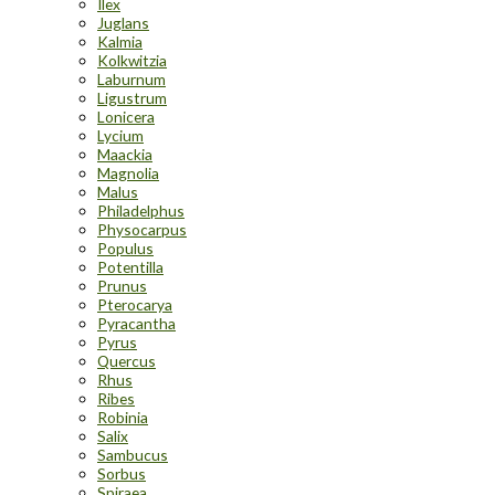
Ilex
Juglans
Kalmia
Kolkwitzia
Laburnum
Ligustrum
Lonicera
Lycium
Maackia
Magnolia
Malus
Philadelphus
Physocarpus
Populus
Potentilla
Prunus
Pterocarya
Pyracantha
Pyrus
Quercus
Rhus
Ribes
Robinia
Salix
Sambucus
Sorbus
Spiraea