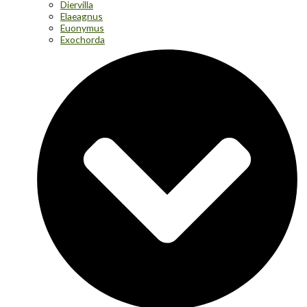
Diervilla
Elaeagnus
Euonymus
Exochorda