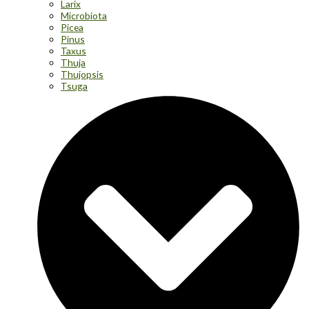
Larix
Microbiota
Picea
Pinus
Taxus
Thuja
Thujopsis
Tsuga