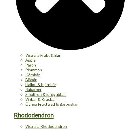
Visa alla Frukt & Bär
Äpple
Päron
Plommon
Körsbär
Blåbär
Hallon & björnbär
Rabarber
Smultron & jordgubbar
Vinbär & Krusbär
Övriga Fruktträd & Bärbuskar
Rhododendron
Visa alla Rhododendron