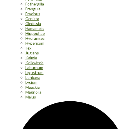
Fothergilla
Frangula
Fraxinus
Genista
Gleditsia
Hamamelis
Hippophae
Hydrangea
Hypericum
Ilex
Juglans
Kalmia
Kolkwitzia
Laburnum
Ligustrum
Lonicera
Lycium
Maackia
Magnolia
Malus