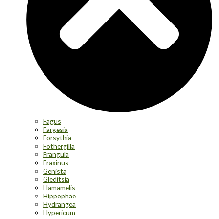
Fagus
Fargesia
Forsythia
Fothergilla
Frangula
Fraxinus
Genista
Gleditsia
Hamamelis
Hippophae
Hydrangea
Hypericum