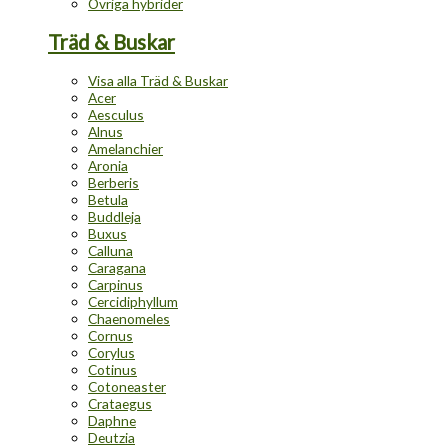
Övriga hybrider
Träd & Buskar
Visa alla Träd & Buskar
Acer
Aesculus
Alnus
Amelanchier
Aronia
Berberis
Betula
Buddleja
Buxus
Calluna
Caragana
Carpinus
Cercidiphyllum
Chaenomeles
Cornus
Corylus
Cotinus
Cotoneaster
Crataegus
Daphne
Deutzia