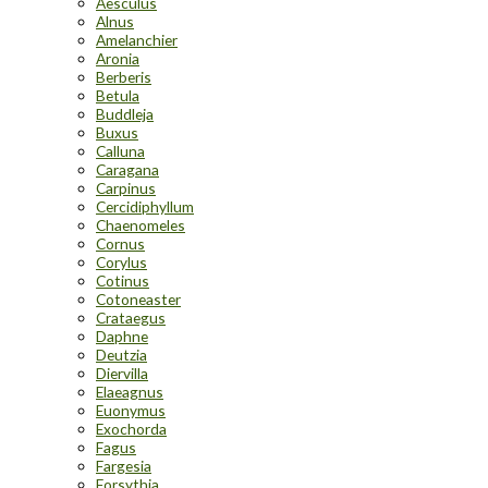
Aesculus
Alnus
Amelanchier
Aronia
Berberis
Betula
Buddleja
Buxus
Calluna
Caragana
Carpinus
Cercidiphyllum
Chaenomeles
Cornus
Corylus
Cotinus
Cotoneaster
Crataegus
Daphne
Deutzia
Diervilla
Elaeagnus
Euonymus
Exochorda
Fagus
Fargesia
Forsythia