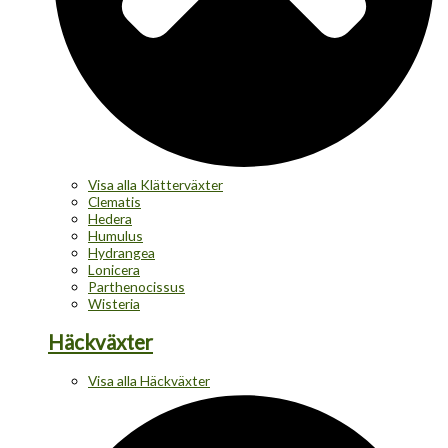
Visa alla Klätterväxter
Clematis
Hedera
Humulus
Hydrangea
Lonicera
Parthenocissus
Wisteria
Häckväxter
Visa alla Häckväxter