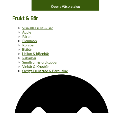
Öppna Växtkatalog
Frukt & Bär
Visa alla Frukt & Bär
Äpple
Päron
Plommon
Körsbär
Blåbär
Hallon & björnbär
Rabarber
Smultron & jordgubbar
Vinbär & Krusbär
Övriga Fruktträd & Bärbuskar