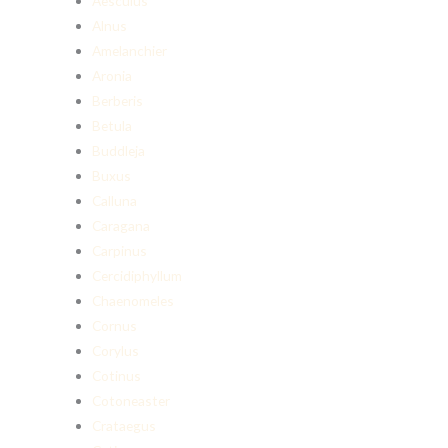
Aesculus
Alnus
Amelanchier
Aronia
Berberis
Betula
Buddleja
Buxus
Calluna
Caragana
Carpinus
Cercidiphyllum
Chaenomeles
Cornus
Corylus
Cotinus
Cotoneaster
Crataegus