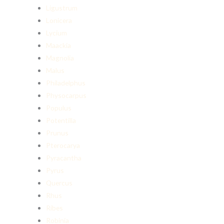
Ligustrum
Lonicera
Lycium
Maackia
Magnolia
Malus
Philadelphus
Physocarpus
Populus
Potentilla
Prunus
Pterocarya
Pyracantha
Pyrus
Quercus
Rhus
Ribes
Robinia