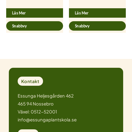
Carum carvi
Asparagus officinalis ’Burgundine’
Läs Mer
Läs Mer
Snabbvy
Snabbvy
Kontakt
Essunga Heljesgården 462
465 94 Nossebro
Växel: 0512-52001
info@essungaplantskola.se