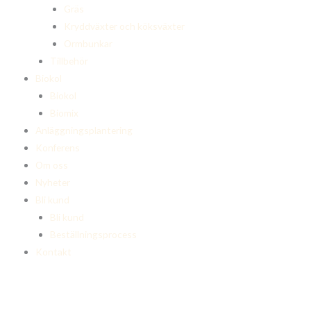
Gräs
Kryddväxter och köksväxter
Ormbunkar
Tillbehör
Biokol
Biokol
Biomix
Anläggningsplantering
Konferens
Om oss
Nyheter
Bli kund
Bli kund
Beställningsprocess
Kontakt