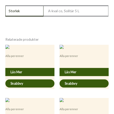
Storlek
A-kval co, Solitär 5 L
Relaterade produkter
Alla perenner
Alla perenner
Artemisia abrotanum
Foenicum vulgare ’Purpurea’
Läs Mer
Läs Mer
Snabbvy
Snabbvy
Alla perenner
Alla perenner