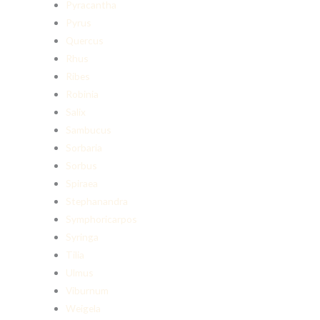
Pyracantha
Pyrus
Quercus
Rhus
Ribes
Robinia
Salix
Sambucus
Sorbaria
Sorbus
Spiraea
Stephanandra
Symphoricarpos
Syringa
Tilia
Ulmus
Viburnum
Weigela