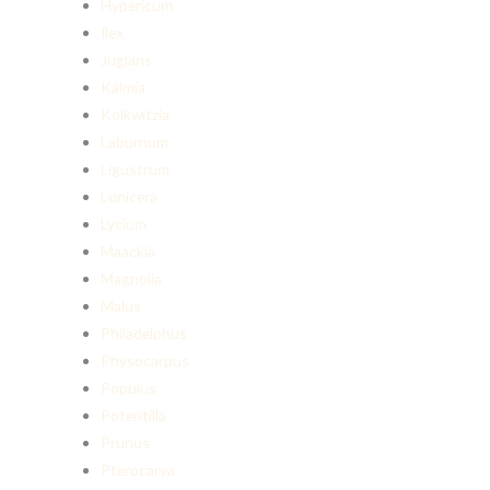
Hypericum
Ilex
Juglans
Kalmia
Kolkwitzia
Laburnum
Ligustrum
Lonicera
Lycium
Maackia
Magnolia
Malus
Philadelphus
Physocarpus
Populus
Potentilla
Prunus
Pterocarya