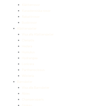
Klätterrosor
Kanadensiska rosor
Rabattrosor
Buskrosor
Klätterväxter
Visa alla Klätterväxter
Clematis
Hedera
Humulus
Hydrangea
Lonicera
Parthenocissus
Wisteria
Barrväxter
Visa alla Barrväxter
Abies
Chamaecyparis
Ginkgo