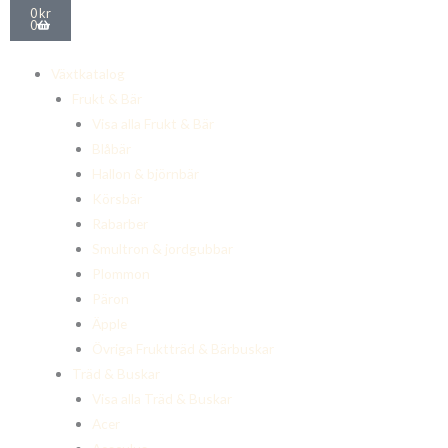
Varukorg
0
kr
0
Växtkatalog
Frukt & Bär
Visa alla Frukt & Bär
Blåbär
Hallon & björnbär
Körsbär
Rabarber
Smultron & jordgubbar
Plommon
Päron
Äpple
Övriga Fruktträd & Bärbuskar
Träd & Buskar
Visa alla Träd & Buskar
Acer