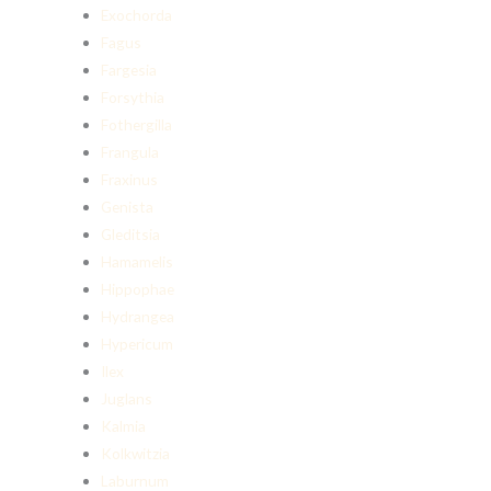
Exochorda
Fagus
Fargesia
Forsythia
Fothergilla
Frangula
Fraxinus
Genista
Gleditsia
Hamamelis
Hippophae
Hydrangea
Hypericum
Ilex
Juglans
Kalmia
Kolkwitzia
Laburnum