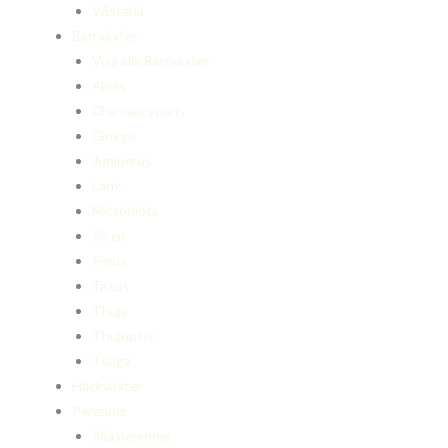
Wisteria
Barrväxter
Visa alla Barrväxter
Abies
Chamaecyparis
Ginkgo
Juniperus
Larix
Microbiota
Picea
Pinus
Taxus
Thuja
Thujopsis
Tsuga
Häckväxter
Perenner
Alla perenner