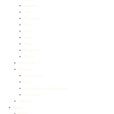
Juniperus
Larix
Microbiota
Picea
Pinus
Taxus
Thuja
Thujopsis
Tsuga
Häckväxter
Perenner
Alla perenner
Gräs
Kryddväxter och köksväxter
Ormbunkar
Tillbehör
Biokol
Biokol