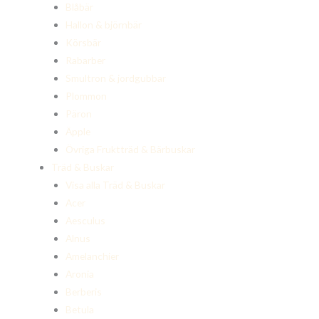
Blåbär
Hallon & björnbär
Körsbär
Rabarber
Smultron & jordgubbar
Plommon
Päron
Äpple
Övriga Fruktträd & Bärbuskar
Träd & Buskar
Visa alla Träd & Buskar
Acer
Aesculus
Alnus
Amelanchier
Aronia
Berberis
Betula