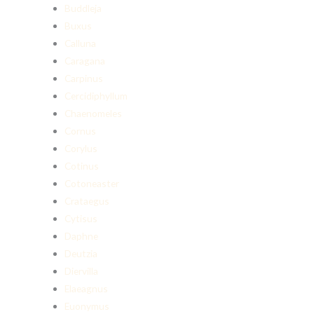
Buddleja
Buxus
Calluna
Caragana
Carpinus
Cercidiphyllum
Chaenomeles
Cornus
Corylus
Cotinus
Cotoneaster
Crataegus
Cytisus
Daphne
Deutzia
Diervilla
Elaeagnus
Euonymus