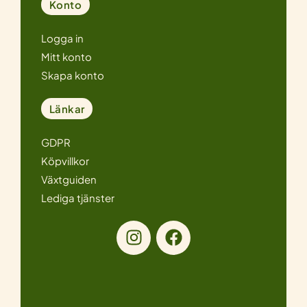
Konto
Logga in
Mitt konto
Skapa konto
Länkar
GDPR
Köpvillkor
Växtguiden
Lediga tjänster
I
F
n
a
s
c
t
e
a
b