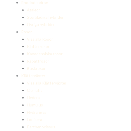
Rhododendron
Azaleor
Storbladiga hybrider
Övriga hybrider
Rosor
Visa alla Rosor
Klätterrosor
Kanadensiska rosor
Rabattrosor
Buskrosor
Klätterväxter
Visa alla Klätterväxter
Clematis
Hedera
Humulus
Hydrangea
Lonicera
Parthenocissus