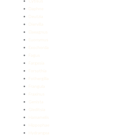
Cytisus
Daphne
Deutzia
Diervilla
Elaeagnus
Euonymus
Exochorda
Fagus
Fargesia
Forsythia
Fothergilla
Frangula
Fraxinus
Genista
Gleditsia
Hamamelis
Hippophae
Hydrangea