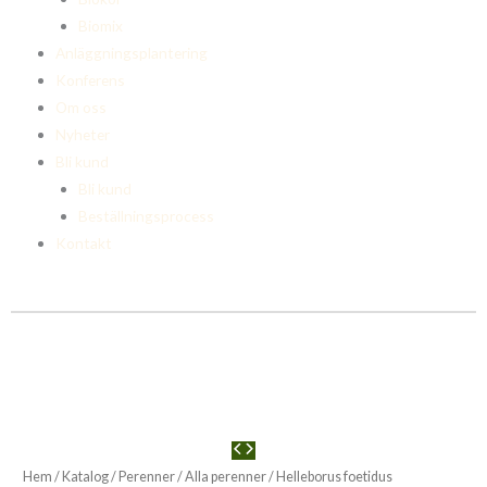
Biomix
Anläggningsplantering
Konferens
Om oss
Nyheter
Bli kund
Bli kund
Beställningsprocess
Kontakt
Hem
/
Katalog
/
Perenner
/
Alla perenner
/ Helleborus foetidus