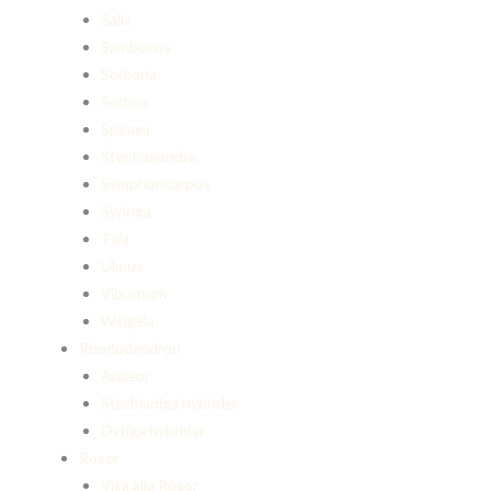
Salix
Sambucus
Sorbaria
Sorbus
Spiraea
Stephanandra
Symphoricarpos
Syringa
Tilia
Ulmus
Viburnum
Weigela
Rhododendron
Azaleor
Storbladiga hybrider
Övriga hybrider
Rosor
Visa alla Rosor