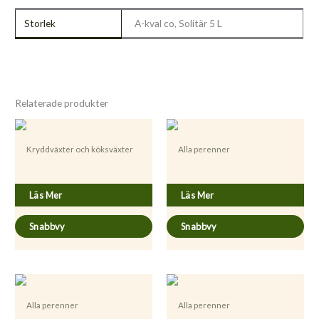
Storlek
A-kval co, Solitär 5 L
Relaterade produkter
Kryddväxter och köksväxter
Alla perenner
Melissa officinalis
Hyssopus officinalis
Läs Mer
Läs Mer
Snabbvy
Snabbvy
Alla perenner
Alla perenner