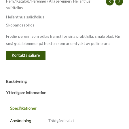
Hem
/
Katalog
/
Perenner
/
Alla perenner
/ Helianthus
salicifolius
Helianthus salicifolius
Skobandssolros
Frodig perenn som odlas främst för sina praktfulla, smala blad. Får
små gula blommor på hösten som är omtyckt av pollinerare.
Kontakta säljare
Beskrivning
Ytterligare information
Specifikationer
Användning
Trädgårdsväxt