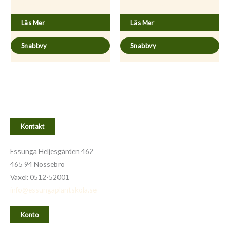
Blechnum spicant
Coriander sativum
Läs Mer
Läs Mer
Snabbvy
Snabbvy
Kontakt
Essunga Heljesgården 462
465 94 Nossebro
Växel: 0512-52001
info@essungaplantskola.se
Konto