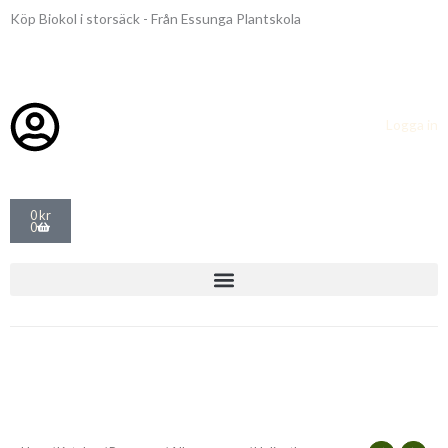
Hoppa
Köp Biokol i storsäck - Från Essunga Plantskola
till
innehåll
Logga in
Varukorg
0
kr
0