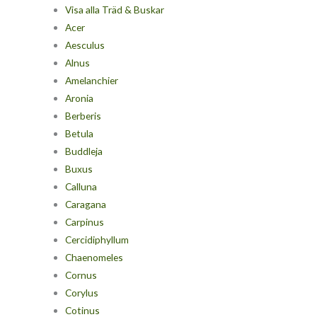
Visa alla Träd & Buskar
Acer
Aesculus
Alnus
Amelanchier
Aronia
Berberis
Betula
Buddleja
Buxus
Calluna
Caragana
Carpinus
Cercidiphyllum
Chaenomeles
Cornus
Corylus
Cotinus