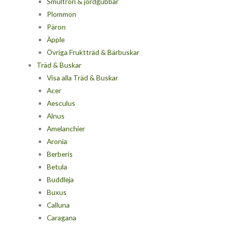
Smultron & jordgubbar
Plommon
Päron
Äpple
Övriga Fruktträd & Bärbuskar
Träd & Buskar
Visa alla Träd & Buskar
Acer
Aesculus
Alnus
Amelanchier
Aronia
Berberis
Betula
Buddleja
Buxus
Calluna
Caragana