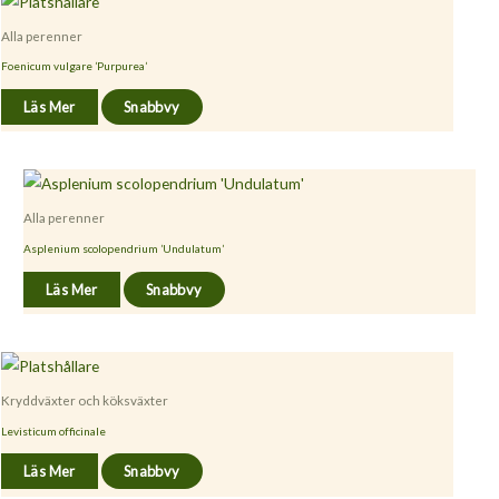
Alla perenner
Foenicum vulgare ’Purpurea’
Läs Mer
Snabbvy
Alla perenner
Asplenium scolopendrium ’Undulatum’
Läs Mer
Snabbvy
Kryddväxter och köksväxter
Levisticum officinale
Läs Mer
Snabbvy