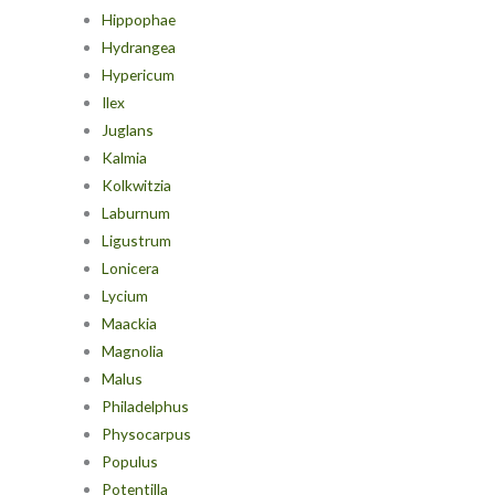
Hippophae
Hydrangea
Hypericum
Ilex
Juglans
Kalmia
Kolkwitzia
Laburnum
Ligustrum
Lonicera
Lycium
Maackia
Magnolia
Malus
Philadelphus
Physocarpus
Populus
Potentilla