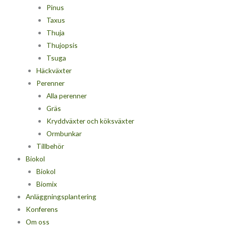
Pinus
Taxus
Thuja
Thujopsis
Tsuga
Häckväxter
Perenner
Alla perenner
Gräs
Kryddväxter och köksväxter
Ormbunkar
Tillbehör
Biokol
Biokol
Biomix
Anläggningsplantering
Konferens
Om oss