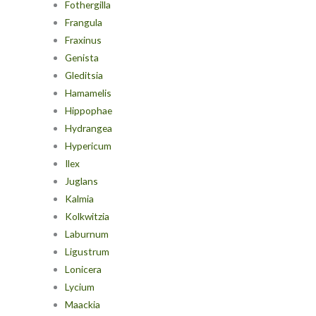
Fothergilla
Frangula
Fraxinus
Genista
Gleditsia
Hamamelis
Hippophae
Hydrangea
Hypericum
Ilex
Juglans
Kalmia
Kolkwitzia
Laburnum
Ligustrum
Lonicera
Lycium
Maackia