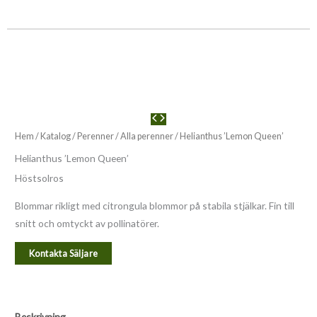
Hem
/
Katalog
/
Perenner
/
Alla perenner
/ Helianthus ’Lemon Queen’
Helianthus ’Lemon Queen’
Höstsolros
Blommar rikligt med citrongula blommor på stabila stjälkar. Fin till
snitt och omtyckt av pollinatörer.
Kontakta Säljare
Beskrivning