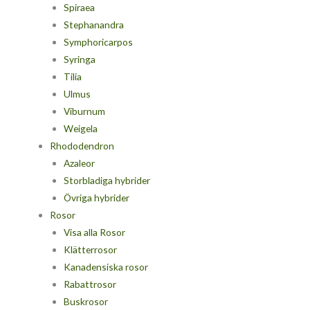
Spiraea
Stephanandra
Symphoricarpos
Syringa
Tilia
Ulmus
Viburnum
Weigela
Rhododendron
Azaleor
Storbladiga hybrider
Övriga hybrider
Rosor
Visa alla Rosor
Klätterrosor
Kanadensiska rosor
Rabattrosor
Buskrosor