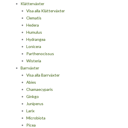
Klätterväxter
Visa alla Klätterväxter
Clematis
Hedera
Humulus
Hydrangea
Lonicera
Parthenocissus
Wisteria
Barrväxter
Visa alla Barrväxter
Abies
Chamaecyparis
Ginkgo
Juniperus
Larix
Microbiota
Picea