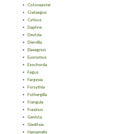
Cotoneaster
Crataegus
Cytisus
Daphne
Deutzia
Diervilla
Elaeagnus
Euonymus
Exochorda
Fagus
Fargesia
Forsythia
Fothergilla
Frangula
Fraxinus
Genista
Gleditsia
Hamamelis