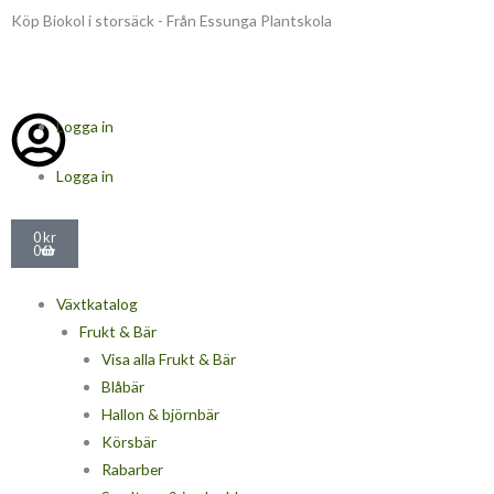
Hoppa
Köp Biokol i storsäck - Från Essunga Plantskola
till
innehåll
Logga in
Logga in
Varukorg
0
kr
0
Växtkatalog
Frukt & Bär
Visa alla Frukt & Bär
Blåbär
Hallon & björnbär
Körsbär
Rabarber