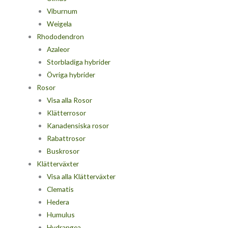
Viburnum
Weigela
Rhododendron
Azaleor
Storbladiga hybrider
Övriga hybrider
Rosor
Visa alla Rosor
Klätterrosor
Kanadensiska rosor
Rabattrosor
Buskrosor
Klätterväxter
Visa alla Klätterväxter
Clematis
Hedera
Humulus
Hydrangea