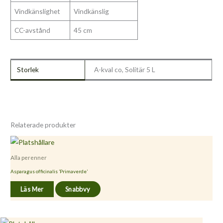
Vindkänslighet
Vindkänslig
CC-avstånd
45 cm
Storlek
A-kval co, Solitär 5 L
Relaterade produkter
Alla perenner
Asparagus officinalis ’Primaverde’
Läs Mer
Snabbvy