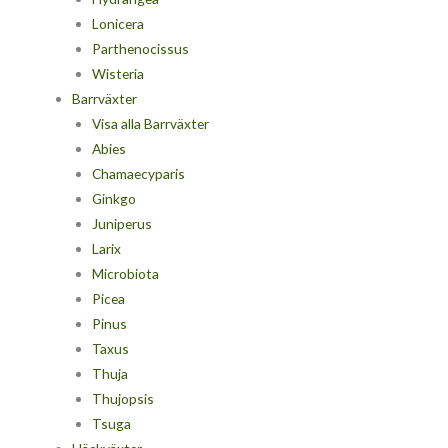
Lonicera
Parthenocissus
Wisteria
Barrväxter
Visa alla Barrväxter
Abies
Chamaecyparis
Ginkgo
Juniperus
Larix
Microbiota
Picea
Pinus
Taxus
Thuja
Thujopsis
Tsuga