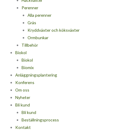
Häckväxter
Perenner
Alla perenner
Gräs
Kryddväxter och köksväxter
Ormbunkar
Tillbehör
Biokol
Biokol
Biomix
Anläggningsplantering
Konferens
Om oss
Nyheter
Bli kund
Bli kund
Beställningsprocess
Kontakt