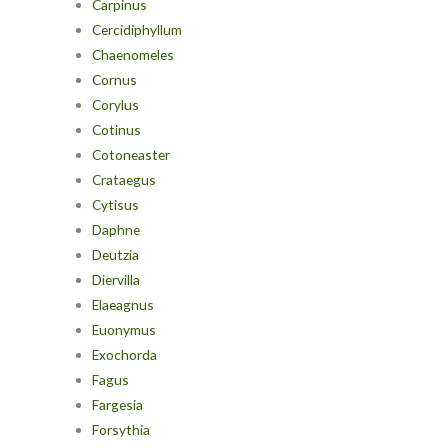
Carpinus
Cercidiphyllum
Chaenomeles
Cornus
Corylus
Cotinus
Cotoneaster
Crataegus
Cytisus
Daphne
Deutzia
Diervilla
Elaeagnus
Euonymus
Exochorda
Fagus
Fargesia
Forsythia