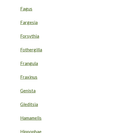
Fagus
Fargesia
Forsythia
Fothergilla
Frangula
Fraxinus
Genista
Gleditsia
Hamamelis
Hippophae