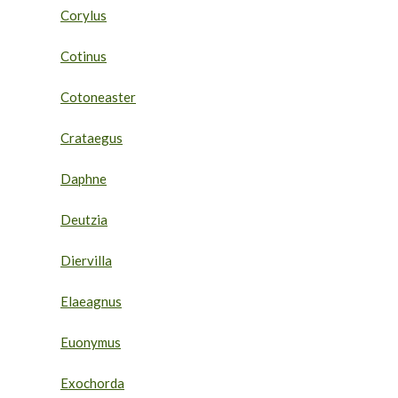
Corylus
Cotinus
Cotoneaster
Crataegus
Daphne
Deutzia
Diervilla
Elaeagnus
Euonymus
Exochorda