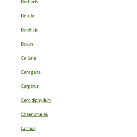
Berberis
Betula
Buddleja
Buxus
Calluna
Caragana
Carpinus
Cercidiphyllum
Chaenomeles
Cornus