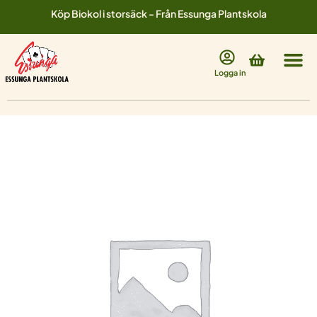
Hoppa
Köp Biokol i storsäck - Från Essunga Plantskola
till
innehåll
Varukorg
Logga in