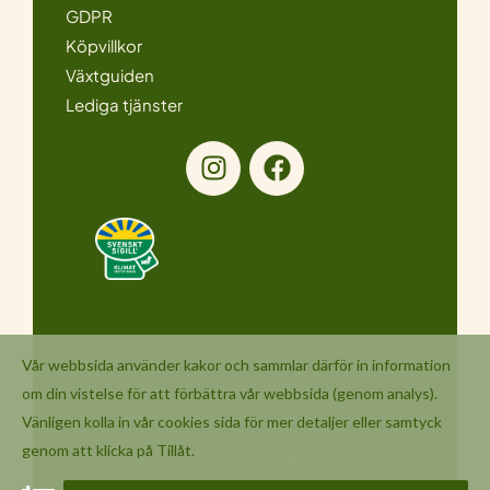
GDPR
Köpvillkor
Växtguiden
Lediga tjänster
I
F
n
a
s
c
t
e
a
b
g
o
r
o
a
k
m
Vår webbsida använder kakor och sammlar därför in information
om din vistelse för att förbättra vår webbsida (genom analys).
Vänligen kolla in vår
cookies
sida för mer detaljer eller samtyck
genom att klicka på Tillåt.
Copyright © 2025 Essunga Plantskola