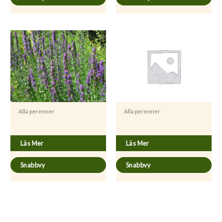
Alla perenner
Alla perenner
Hyssopus officinalis
Artemisia dracunculus
Läs Mer
Läs Mer
Snabbvy
Snabbvy