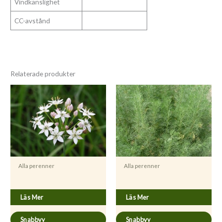
Vindkänslighet
CC-avstånd
Relaterade produkter
Alla perenner
Alla perenner
Allium tuberosum
Artemisia abrotanum
Läs Mer
Läs Mer
Snabbvy
Snabbvy