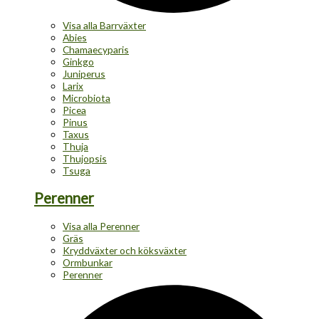
Visa alla Barrväxter
Abies
Chamaecyparis
Ginkgo
Juniperus
Larix
Microbiota
Picea
Pinus
Taxus
Thuja
Thujopsis
Tsuga
Perenner
Visa alla Perenner
Gräs
Kryddväxter och köksväxter
Ormbunkar
Perenner