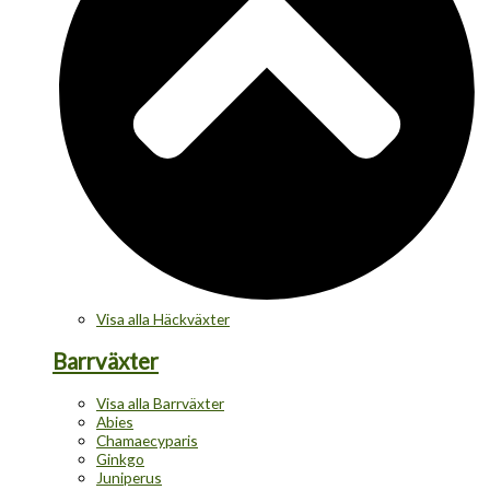
Visa alla Häckväxter
Barrväxter
Visa alla Barrväxter
Abies
Chamaecyparis
Ginkgo
Juniperus