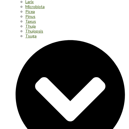
Larix
Microbiota
Picea
Pinus
Taxus
Thuja
Thujopsis
Tsuga