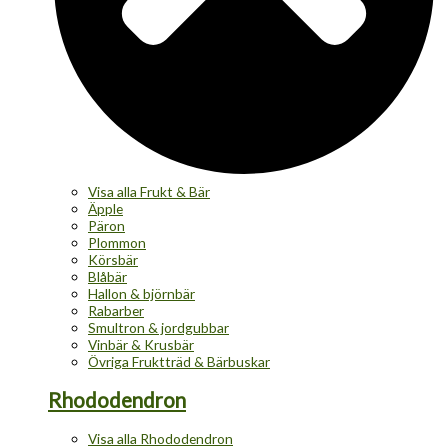
Visa alla Frukt & Bär
Äpple
Päron
Plommon
Körsbär
Blåbär
Hallon & björnbär
Rabarber
Smultron & jordgubbar
Vinbär & Krusbär
Övriga Fruktträd & Bärbuskar
Rhododendron
Visa alla Rhododendron