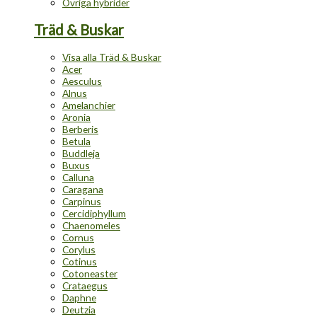
Övriga hybrider
Träd & Buskar
Visa alla Träd & Buskar
Acer
Aesculus
Alnus
Amelanchier
Aronia
Berberis
Betula
Buddleja
Buxus
Calluna
Caragana
Carpinus
Cercidiphyllum
Chaenomeles
Cornus
Corylus
Cotinus
Cotoneaster
Crataegus
Daphne
Deutzia