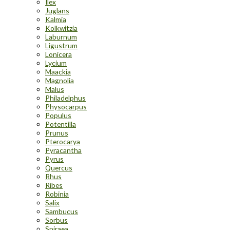
Ilex
Juglans
Kalmia
Kolkwitzia
Laburnum
Ligustrum
Lonicera
Lycium
Maackia
Magnolia
Malus
Philadelphus
Physocarpus
Populus
Potentilla
Prunus
Pterocarya
Pyracantha
Pyrus
Quercus
Rhus
Ribes
Robinia
Salix
Sambucus
Sorbus
Spiraea