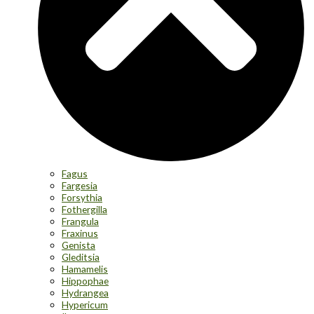
Fagus
Fargesia
Forsythia
Fothergilla
Frangula
Fraxinus
Genista
Gleditsia
Hamamelis
Hippophae
Hydrangea
Hypericum