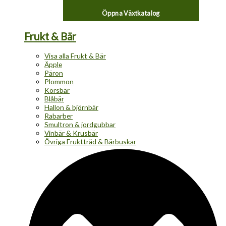
Öppna Växtkatalog
Frukt & Bär
Visa alla Frukt & Bär
Äpple
Päron
Plommon
Körsbär
Blåbär
Hallon & björnbär
Rabarber
Smultron & jordgubbar
Vinbär & Krusbär
Övriga Fruktträd & Bärbuskar