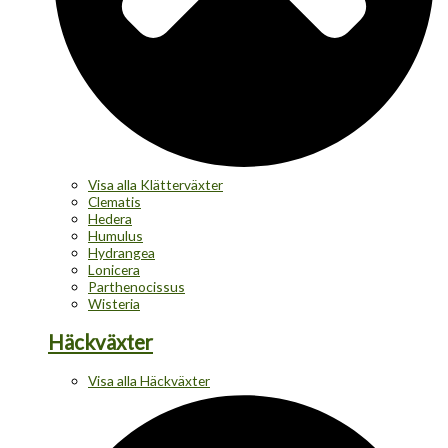
Visa alla Klätterväxter
Clematis
Hedera
Humulus
Hydrangea
Lonicera
Parthenocissus
Wisteria
Häckväxter
Visa alla Häckväxter