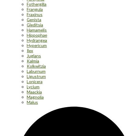
Fothergilla
Frangula
Fraxinus
Genista
Gleditsia
Hamamelis
Hippophae
Hydrangea
Hypericum
Ilex
Juglans
Kalmia
Kolkwitzia
Laburnum
Ligustrum
Lonicera
Lycium
Maackia
Magnolia
Malus