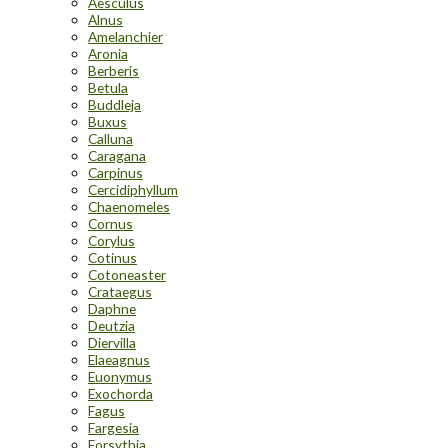
Aesculus
Alnus
Amelanchier
Aronia
Berberis
Betula
Buddleja
Buxus
Calluna
Caragana
Carpinus
Cercidiphyllum
Chaenomeles
Cornus
Corylus
Cotinus
Cotoneaster
Crataegus
Daphne
Deutzia
Diervilla
Elaeagnus
Euonymus
Exochorda
Fagus
Fargesia
Forsythia