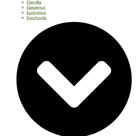
Diervilla
Elaeagnus
Euonymus
Exochorda