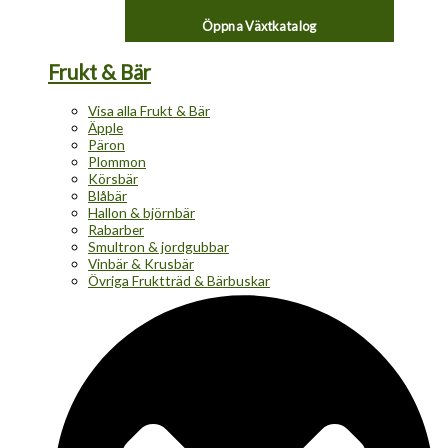
Öppna Växtkatalog
Frukt & Bär
Visa alla Frukt & Bär
Äpple
Päron
Plommon
Körsbär
Blåbär
Hallon & björnbär
Rabarber
Smultron & jordgubbar
Vinbär & Krusbär
Övriga Fruktträd & Bärbuskar