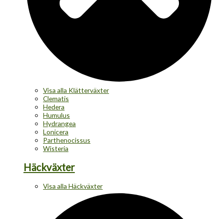
Visa alla Klätterväxter
Clematis
Hedera
Humulus
Hydrangea
Lonicera
Parthenocissus
Wisteria
Häckväxter
Visa alla Häckväxter