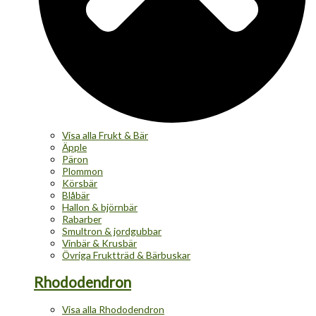
Visa alla Frukt & Bär
Äpple
Päron
Plommon
Körsbär
Blåbär
Hallon & björnbär
Rabarber
Smultron & jordgubbar
Vinbär & Krusbär
Övriga Fruktträd & Bärbuskar
Rhododendron
Visa alla Rhododendron