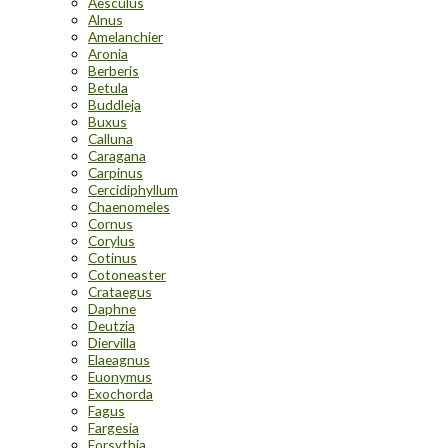
Aesculus
Alnus
Amelanchier
Aronia
Berberis
Betula
Buddleja
Buxus
Calluna
Caragana
Carpinus
Cercidiphyllum
Chaenomeles
Cornus
Corylus
Cotinus
Cotoneaster
Crataegus
Daphne
Deutzia
Diervilla
Elaeagnus
Euonymus
Exochorda
Fagus
Fargesia
Forsythia