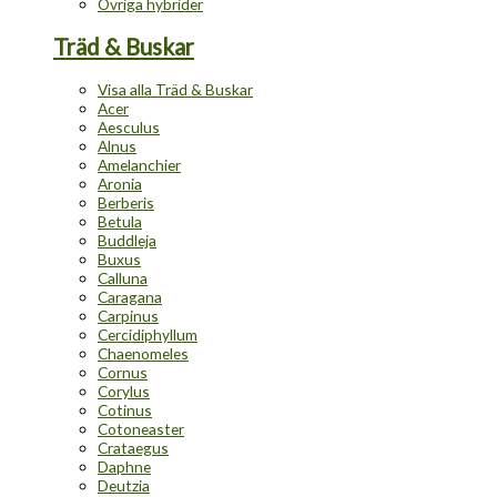
Övriga hybrider
Träd & Buskar
Visa alla Träd & Buskar
Acer
Aesculus
Alnus
Amelanchier
Aronia
Berberis
Betula
Buddleja
Buxus
Calluna
Caragana
Carpinus
Cercidiphyllum
Chaenomeles
Cornus
Corylus
Cotinus
Cotoneaster
Crataegus
Daphne
Deutzia