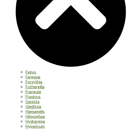
Fagus
Fargesia
Forsythia
Fothergilla
Frangula
Fraxinus
Genista
Gleditsia
Hamamelis
Hippophae
Hydrangea
Hypericum