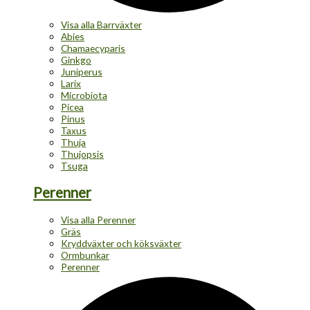
Visa alla Barrväxter
Abies
Chamaecyparis
Ginkgo
Juniperus
Larix
Microbiota
Picea
Pinus
Taxus
Thuja
Thujopsis
Tsuga
Perenner
Visa alla Perenner
Gräs
Kryddväxter och köksväxter
Ormbunkar
Perenner