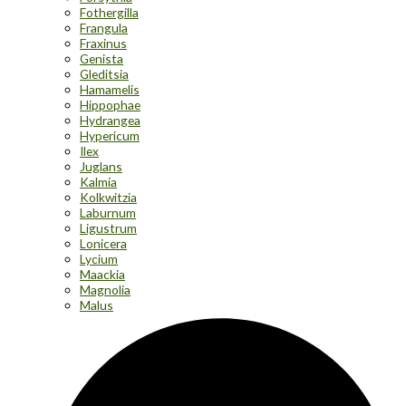
Fothergilla
Frangula
Fraxinus
Genista
Gleditsia
Hamamelis
Hippophae
Hydrangea
Hypericum
Ilex
Juglans
Kalmia
Kolkwitzia
Laburnum
Ligustrum
Lonicera
Lycium
Maackia
Magnolia
Malus