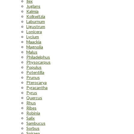
Ilex
Juglans
Kalmia
Kolkwitzia
Laburnum
Ligustrum
Lonicera
Lycium
Maackia
Magnolia
Malus
Philadelphus
Physocarpus
Populus
Potentilla
Prunus
Pterocarya
Pyracantha
Pyrus
Quercus
Rhus
Ribes
Robinia
Salix
Sambucus
Sorbus
Spiraea