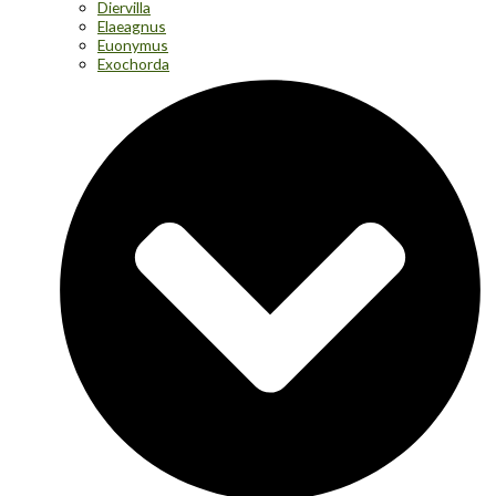
Diervilla
Elaeagnus
Euonymus
Exochorda