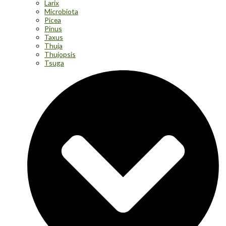
Larix
Microbiota
Picea
Pinus
Taxus
Thuja
Thujopsis
Tsuga