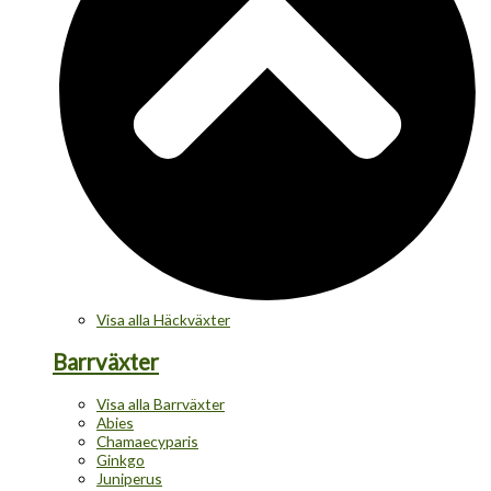
Visa alla Häckväxter
Barrväxter
Visa alla Barrväxter
Abies
Chamaecyparis
Ginkgo
Juniperus