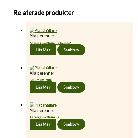
Relaterade produkter
Alla perenner
Asparagus officinalis ’Rambo’
Läs Mer
Snabbvy
Alla perenner
Allium ursinum
Läs Mer
Snabbvy
Alla perenner
Asparagus officinalis
Läs Mer
Snabbvy