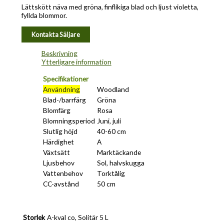
Lättskött näva med gröna, finflikiga blad och ljust violetta,
fyllda blommor.
Kontakta Säljare
Beskrivning
Ytterligare information
Specifikationer
Användning
Woodland
Blad-/barrfärg
Gröna
Blomfärg
Rosa
Blomningsperiod
Juni, juli
Slutlig höjd
40-60 cm
Härdighet
A
Växtsätt
Marktäckande
Ljusbehov
Sol, halvskugga
Vattenbehov
Torktålig
CC-avstånd
50 cm
Storlek
A-kval co, Solitär 5 L