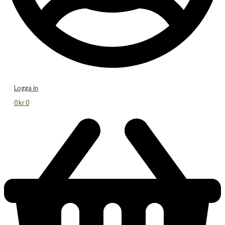
Logga in
0
kr
0