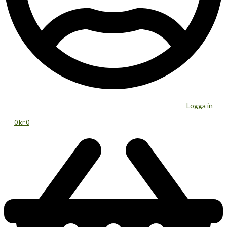
Logga in
0
kr
0