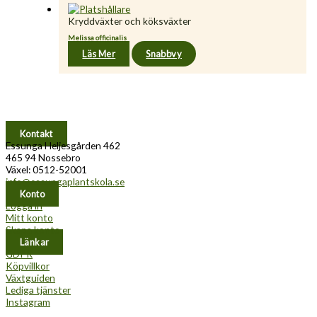
Kryddväxter och köksväxter
Melissa officinalis
Läs Mer
Snabbvy
Kontakt
Essunga Heljesgården 462
465 94 Nossebro
Växel: 0512-52001
info@essungaplantskola.se
Konto
Logga in
Mitt konto
Skapa konto
Länkar
GDPR
Köpvillkor
Växtguiden
Lediga tjänster
Instagram