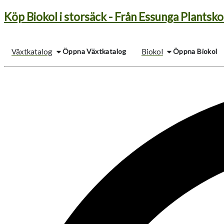
Hoppa
till
Köp Biokol i storsäck - Från Essunga Plantsko
innehåll
Öppna Växtkatalog
Öppna Biokol
Växtkatalog
Biokol