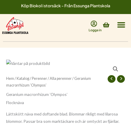
Hoppa
Köp Biokol i storsäck - Från Essunga Plantskola
till
innehåll
Varukorg
Logga in
Geranium
macrorrhizum
'Olympos'
Hem
/
Katalog
/
Perenner
/
Alla perenner
/ Geranium
mängd
macrorrhizum ’Olympos’
Geranium macrorrhizum ’Olympos’
Flocknäva
Lättskött näva med doftande blad. Blommar rikligt med lilarosa
blommor. Passar bra som marktäckare och är omtyckt av fjärilar.