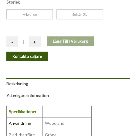
Storlek
A-kval co
Solitär 5 L
-
+
Lägg Till I Varukorg
Kontakta säljare
Beskrivning
Ytterligare information
Specifikationer
Användning
Woodland
Blad-/barrfärg
Gröna