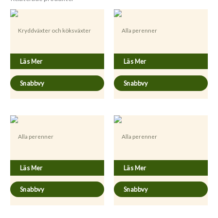
Kryddväxter och köksväxter
Alla perenner
Levisticum officinale
Artemisia abrotanum
Läs Mer
Läs Mer
Snabbvy
Snabbvy
Alla perenner
Alla perenner
Asparagus officinalis ’Rambo’
Blechnum spicant
Läs Mer
Läs Mer
Snabbvy
Snabbvy