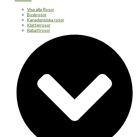
Visa alla Rosor
Buskrosor
Kanadensiska rosor
Klätterrosor
Rabattrosor