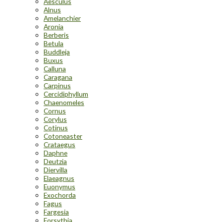
Aesculus
Alnus
Amelanchier
Aronia
Berberis
Betula
Buddleja
Buxus
Calluna
Caragana
Carpinus
Cercidiphyllum
Chaenomeles
Cornus
Corylus
Cotinus
Cotoneaster
Crataegus
Daphne
Deutzia
Diervilla
Elaeagnus
Euonymus
Exochorda
Fagus
Fargesia
Forsythia