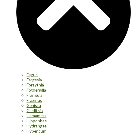
Fagus
Fargesia
Forsythia
Fothergilla
Frangula
Fraxinus
Genista
Gleditsia
Hamamelis
Hippophae
Hydrangea
Hypericum