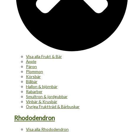
Visa alla Frukt & Bär
Äpple
Päron
Plommon
Körsbär
Blåbär
Hallon & björnbär
Rabarber
Smultron & jordgubbar
Vinbär & Krusbär
Övriga Fruktträd & Bärbuskar
Rhododendron
Visa alla Rhododendron