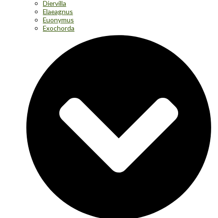
Diervilla
Elaeagnus
Euonymus
Exochorda