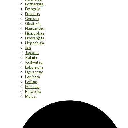
Fothergilla
Frangula
Fraxinus
Genista
Gleditsia
Hamamelis
Hippophae
Hydrangea
Hypericum
Ilex
Juglans
Kalmia
Kolkwitzia
Laburnum
Ligustrum
Lonicera
Lycium
Maackia
Magnolia
Malus