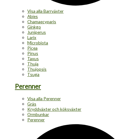
Visa alla Barrväxter
Abies
Chamaecyparis
Ginkgo
Juniperus
Larix
Microbiota
Picea
Pinus
Taxus
Thuja
Thujopsis
Tsuga
Perenner
Visa alla Perenner
Gräs
Kryddväxter och köksväxter
Ormbunkar
Perenner