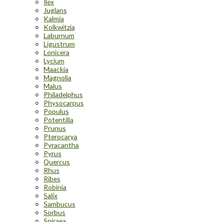
Ilex
Juglans
Kalmia
Kolkwitzia
Laburnum
Ligustrum
Lonicera
Lycium
Maackia
Magnolia
Malus
Philadelphus
Physocarpus
Populus
Potentilla
Prunus
Pterocarya
Pyracantha
Pyrus
Quercus
Rhus
Ribes
Robinia
Salix
Sambucus
Sorbus
Spiraea