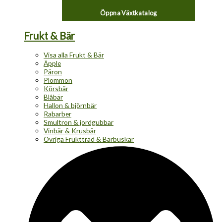
Öppna Växtkatalog
Frukt & Bär
Visa alla Frukt & Bär
Äpple
Päron
Plommon
Körsbär
Blåbär
Hallon & björnbär
Rabarber
Smultron & jordgubbar
Vinbär & Krusbär
Övriga Fruktträd & Bärbuskar