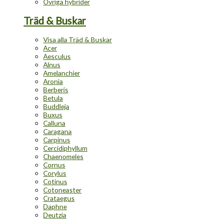
Övriga hybrider
Träd & Buskar
Visa alla Träd & Buskar
Acer
Aesculus
Alnus
Amelanchier
Aronia
Berberis
Betula
Buddleja
Buxus
Calluna
Caragana
Carpinus
Cercidiphyllum
Chaenomeles
Cornus
Corylus
Cotinus
Cotoneaster
Crataegus
Daphne
Deutzia