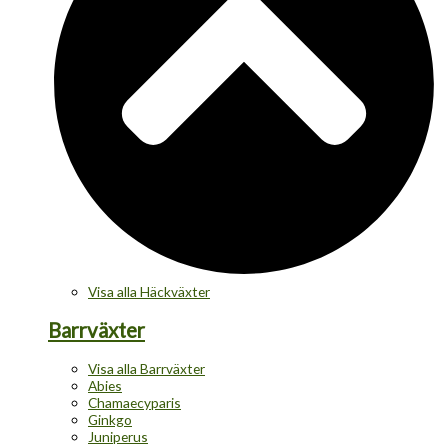
Visa alla Häckväxter
Barrväxter
Visa alla Barrväxter
Abies
Chamaecyparis
Ginkgo
Juniperus