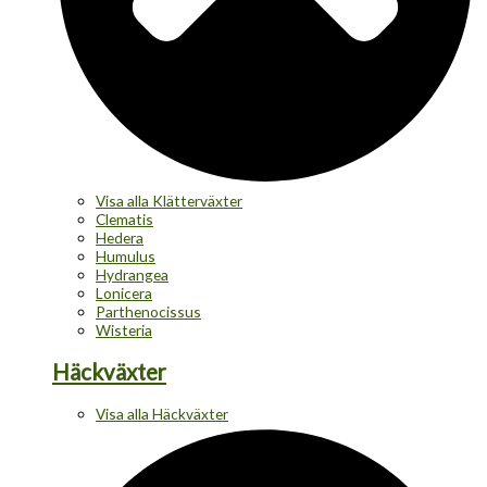
Visa alla Klätterväxter
Clematis
Hedera
Humulus
Hydrangea
Lonicera
Parthenocissus
Wisteria
Häckväxter
Visa alla Häckväxter