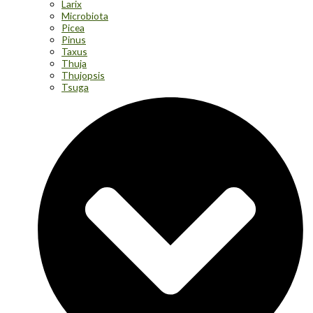
Larix
Microbiota
Picea
Pinus
Taxus
Thuja
Thujopsis
Tsuga