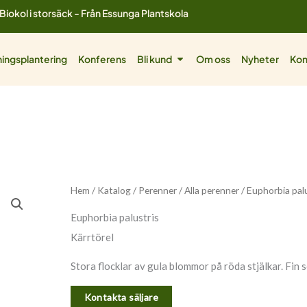
Biokol i storsäck - Från Essunga Plantskola
ol
Öppna Bli kund
ingsplantering
Konferens
Bli kund
Om oss
Nyheter
Kon
Hem
/
Katalog
/
Perenner
/
Alla perenner
/ Euphorbia pal
Euphorbia palustris
Kärrtörel
Stora flocklar av gula blommor på röda stjälkar. Fin s
Kontakta säljare