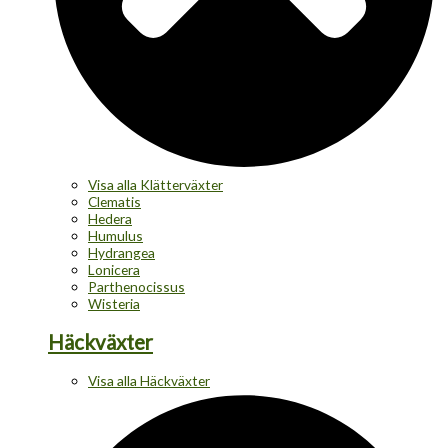
Visa alla Klätterväxter
Clematis
Hedera
Humulus
Hydrangea
Lonicera
Parthenocissus
Wisteria
Häckväxter
Visa alla Häckväxter