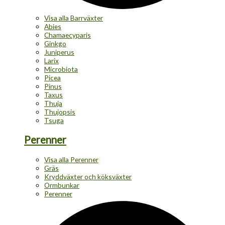
Visa alla Barrväxter
Abies
Chamaecyparis
Ginkgo
Juniperus
Larix
Microbiota
Picea
Pinus
Taxus
Thuja
Thujopsis
Tsuga
Perenner
Visa alla Perenner
Gräs
Kryddväxter och köksväxter
Ormbunkar
Perenner