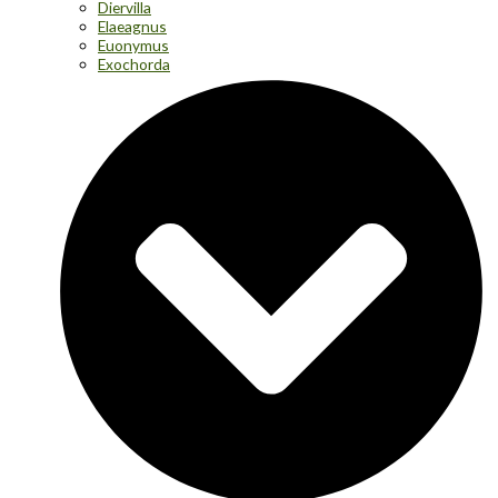
Diervilla
Elaeagnus
Euonymus
Exochorda