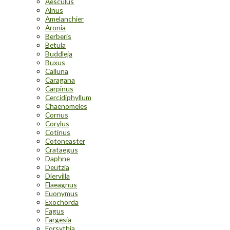
Aesculus
Alnus
Amelanchier
Aronia
Berberis
Betula
Buddleja
Buxus
Calluna
Caragana
Carpinus
Cercidiphyllum
Chaenomeles
Cornus
Corylus
Cotinus
Cotoneaster
Crataegus
Daphne
Deutzia
Diervilla
Elaeagnus
Euonymus
Exochorda
Fagus
Fargesia
Forsythia