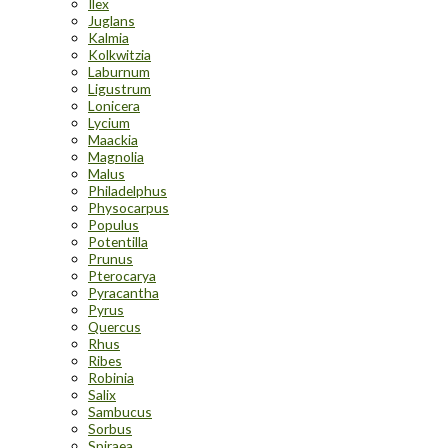
Ilex
Juglans
Kalmia
Kolkwitzia
Laburnum
Ligustrum
Lonicera
Lycium
Maackia
Magnolia
Malus
Philadelphus
Physocarpus
Populus
Potentilla
Prunus
Pterocarya
Pyracantha
Pyrus
Quercus
Rhus
Ribes
Robinia
Salix
Sambucus
Sorbus
Spiraea