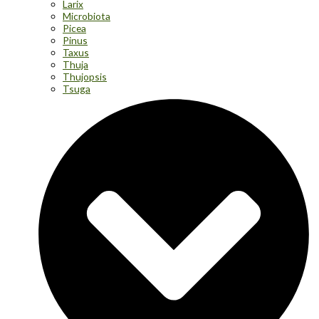
Larix
Microbiota
Picea
Pinus
Taxus
Thuja
Thujopsis
Tsuga