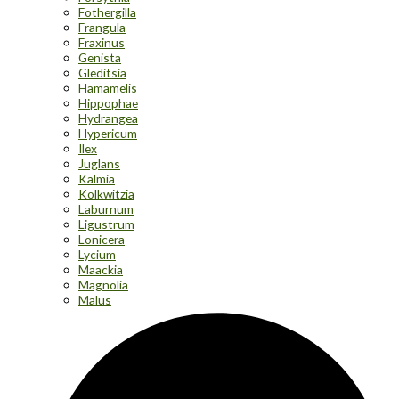
Fothergilla
Frangula
Fraxinus
Genista
Gleditsia
Hamamelis
Hippophae
Hydrangea
Hypericum
Ilex
Juglans
Kalmia
Kolkwitzia
Laburnum
Ligustrum
Lonicera
Lycium
Maackia
Magnolia
Malus