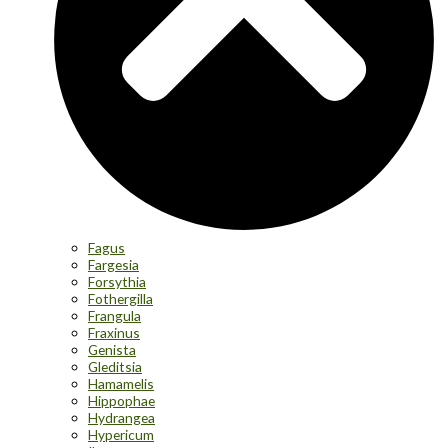
Fagus
Fargesia
Forsythia
Fothergilla
Frangula
Fraxinus
Genista
Gleditsia
Hamamelis
Hippophae
Hydrangea
Hypericum