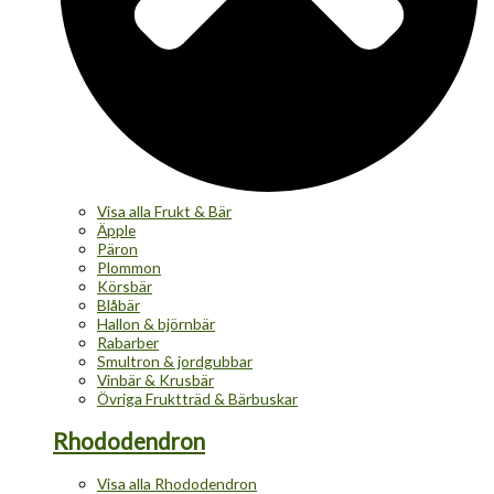
Visa alla Frukt & Bär
Äpple
Päron
Plommon
Körsbär
Blåbär
Hallon & björnbär
Rabarber
Smultron & jordgubbar
Vinbär & Krusbär
Övriga Fruktträd & Bärbuskar
Rhododendron
Visa alla Rhododendron