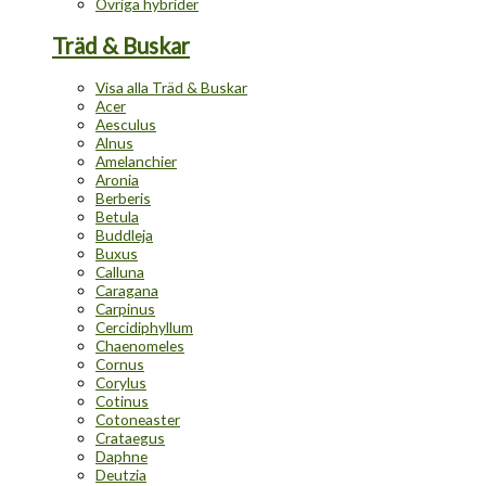
Övriga hybrider
Träd & Buskar
Visa alla Träd & Buskar
Acer
Aesculus
Alnus
Amelanchier
Aronia
Berberis
Betula
Buddleja
Buxus
Calluna
Caragana
Carpinus
Cercidiphyllum
Chaenomeles
Cornus
Corylus
Cotinus
Cotoneaster
Crataegus
Daphne
Deutzia