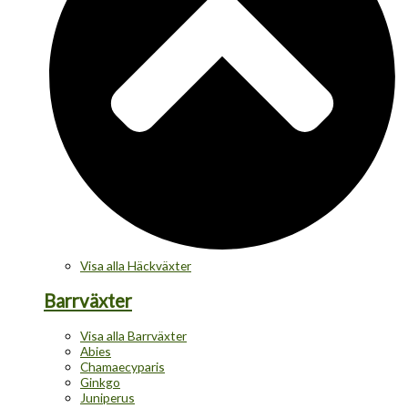
Visa alla Häckväxter
Barrväxter
Visa alla Barrväxter
Abies
Chamaecyparis
Ginkgo
Juniperus