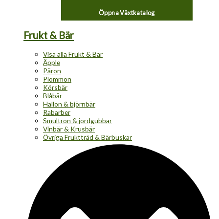
Öppna Växtkatalog
Frukt & Bär
Visa alla Frukt & Bär
Äpple
Päron
Plommon
Körsbär
Blåbär
Hallon & björnbär
Rabarber
Smultron & jordgubbar
Vinbär & Krusbär
Övriga Fruktträd & Bärbuskar