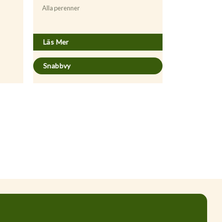
Alla perenner
Allium ursinum
Läs Mer
Snabbvy