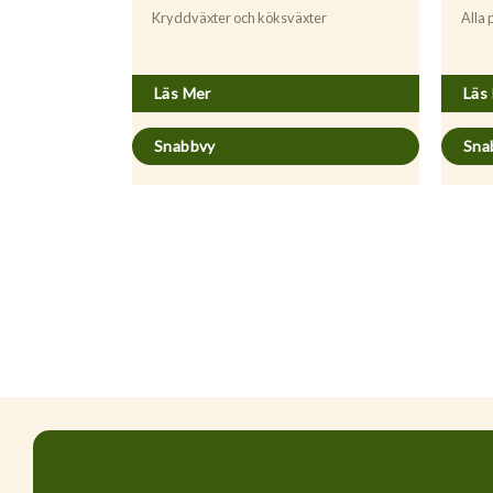
Kryddväxter och köksväxter
Alla
Mentha gracilis ’Variegata’
Artem
Läs Mer
Läs
Snabbvy
Sna