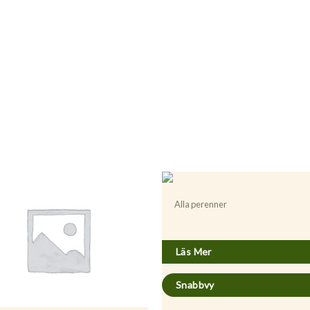
Alla perenner
Acaena microphylla ’Kupferteppich’
Läs Mer
Snabbvy