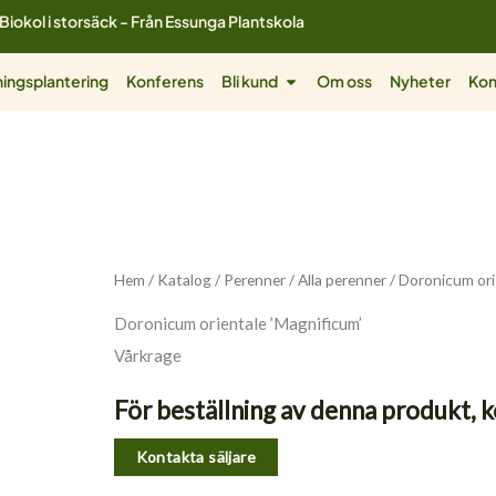
Biokol i storsäck - Från Essunga Plantskola
ol
Öppna Bli kund
ingsplantering
Konferens
Bli kund
Om oss
Nyheter
Kon
Hem
/
Katalog
/
Perenner
/
Alla perenner
/ Doronicum ori
Doronicum orientale ’Magnificum’
Vårkrage
För beställning av denna produkt, k
Kontakta säljare