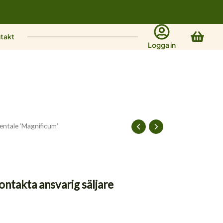
Varu
takt
Logga in
entale ’Magnificum’
ontakta ansvarig säljare