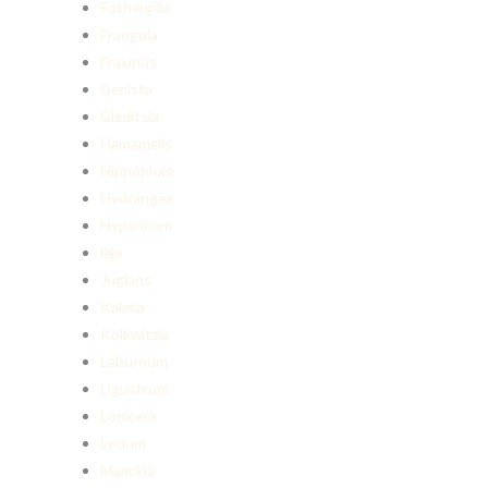
Fothergilla
Frangula
Fraxinus
Genista
Gleditsia
Hamamelis
Hippophae
Hydrangea
Hypericum
Ilex
Juglans
Kalmia
Kolkwitzia
Laburnum
Ligustrum
Lonicera
Lycium
Maackia