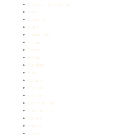
Visa alla Träd & Buskar
Acer
Aesculus
Alnus
Amelanchier
Aronia
Berberis
Betula
Buddleja
Buxus
Calluna
Caragana
Carpinus
Cercidiphyllum
Chaenomeles
Cornus
Corylus
Cotinus