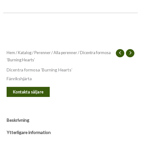
Hem
/
Katalog
/
Perenner
/
Alla perenner
/ Dicentra formosa
’Burning Hearts’
Dicentra formosa ’Burning Hearts’
Fänrikshjärta
Kontakta säljare
Beskrivning
Ytterligare information