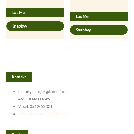
Acaena microphylla
Hyssopus officinalis ’Roseus’
’Kupferteppich’
Läs Mer
Läs Mer
Snabbvy
Snabbvy
Kontakt
Essunga Heljesgården 462
465 94 Nossebro
Växel: 0512-52001
info@essungaplantskola.se