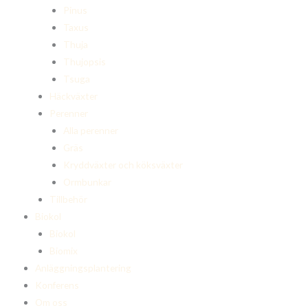
Pinus
Taxus
Thuja
Thujopsis
Tsuga
Häckväxter
Perenner
Alla perenner
Gräs
Kryddväxter och köksväxter
Ormbunkar
Tillbehör
Biokol
Biokol
Biomix
Anläggningsplantering
Konferens
Om oss