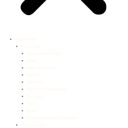
Växtkatalog
Frukt & Bär
Visa alla Frukt & Bär
Blåbär
Hallon & björnbär
Körsbär
Rabarber
Smultron & jordgubbar
Plommon
Päron
Äpple
Övriga Fruktträd & Bärbuskar
Träd & Buskar