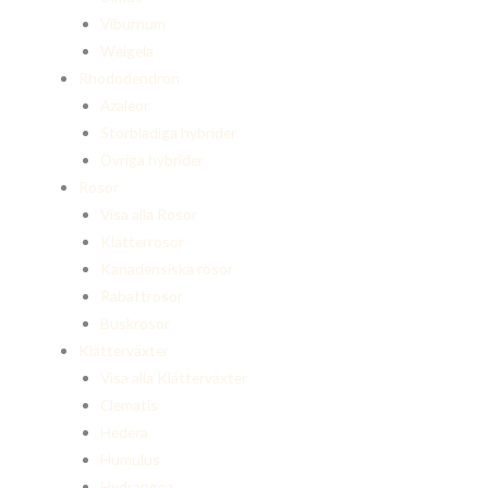
Viburnum
Weigela
Rhododendron
Azaleor
Storbladiga hybrider
Övriga hybrider
Rosor
Visa alla Rosor
Klätterrosor
Kanadensiska rosor
Rabattrosor
Buskrosor
Klätterväxter
Visa alla Klätterväxter
Clematis
Hedera
Humulus
Hydrangea