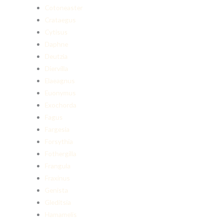
Cotoneaster
Crataegus
Cytisus
Daphne
Deutzia
Diervilla
Elaeagnus
Euonymus
Exochorda
Fagus
Fargesia
Forsythia
Fothergilla
Frangula
Fraxinus
Genista
Gleditsia
Hamamelis