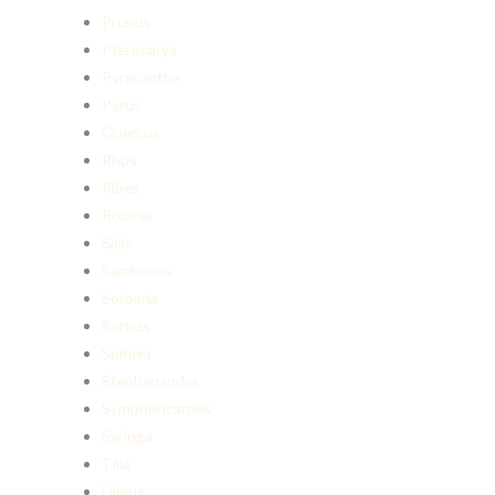
Prunus
Pterocarya
Pyracantha
Pyrus
Quercus
Rhus
Ribes
Robinia
Salix
Sambucus
Sorbaria
Sorbus
Spiraea
Stephanandra
Symphoricarpos
Syringa
Tilia
Ulmus