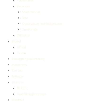
Häckväxter
Perenner
Alla perenner
Gräs
Kryddväxter och köksväxter
Ormbunkar
Tillbehör
Biokol
Biokol
Biomix
Anläggningsplantering
Konferens
Om oss
Nyheter
Bli kund
Bli kund
Beställningsprocess
Kontakt