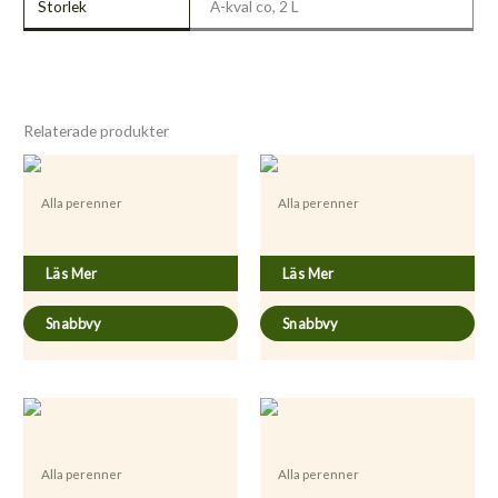
Storlek
A-kval co, 2 L
Relaterade produkter
Alla perenner
Alla perenner
Allium sativum
Allium tuberosum
Läs Mer
Läs Mer
Snabbvy
Snabbvy
Alla perenner
Alla perenner