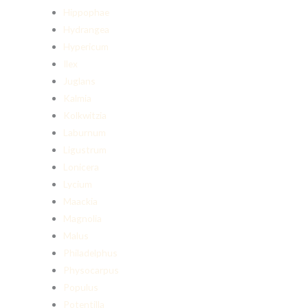
Hippophae
Hydrangea
Hypericum
Ilex
Juglans
Kalmia
Kolkwitzia
Laburnum
Ligustrum
Lonicera
Lycium
Maackia
Magnolia
Malus
Philadelphus
Physocarpus
Populus
Potentilla