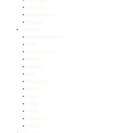
Lonicera
Parthenocissus
Wisteria
Barrväxter
Visa alla Barrväxter
Abies
Chamaecyparis
Ginkgo
Juniperus
Larix
Microbiota
Picea
Pinus
Taxus
Thuja
Thujopsis
Tsuga