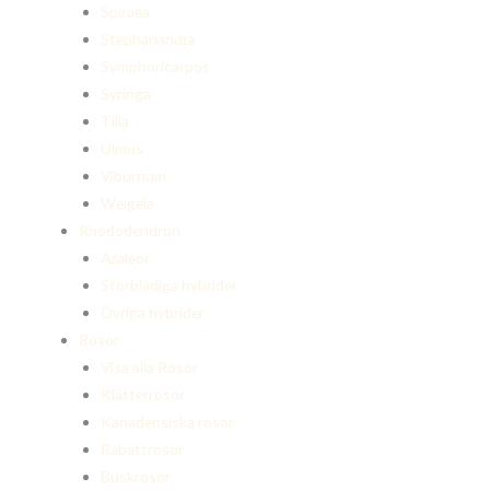
Spiraea
Stephanandra
Symphoricarpos
Syringa
Tilia
Ulmus
Viburnum
Weigela
Rhododendron
Azaleor
Storbladiga hybrider
Övriga hybrider
Rosor
Visa alla Rosor
Klätterrosor
Kanadensiska rosor
Rabattrosor
Buskrosor