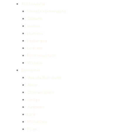
Klätterväxter
Visa alla Klätterväxter
Clematis
Hedera
Humulus
Hydrangea
Lonicera
Parthenocissus
Wisteria
Barrväxter
Visa alla Barrväxter
Abies
Chamaecyparis
Ginkgo
Juniperus
Larix
Microbiota
Picea