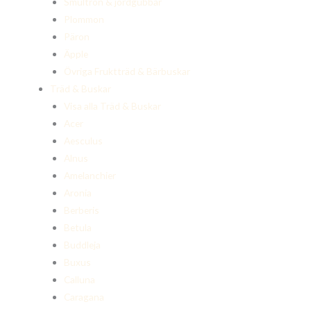
Smultron & jordgubbar
Plommon
Päron
Äpple
Övriga Fruktträd & Bärbuskar
Träd & Buskar
Visa alla Träd & Buskar
Acer
Aesculus
Alnus
Amelanchier
Aronia
Berberis
Betula
Buddleja
Buxus
Calluna
Caragana