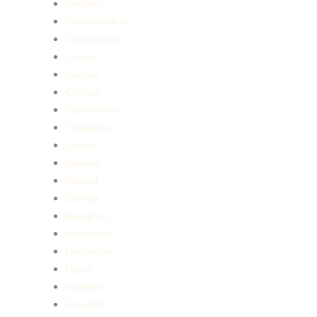
Carpinus
Cercidiphyllum
Chaenomeles
Cornus
Corylus
Cotinus
Cotoneaster
Crataegus
Cytisus
Daphne
Deutzia
Diervilla
Elaeagnus
Euonymus
Exochorda
Fagus
Fargesia
Forsythia