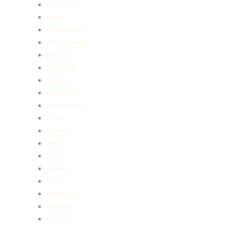
Magnolia
Malus
Philadelphus
Physocarpus
Populus
Potentilla
Prunus
Pterocarya
Pyracantha
Pyrus
Quercus
Rhus
Ribes
Robinia
Salix
Sambucus
Sorbaria
Sorbus