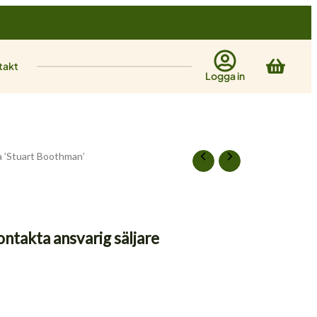
Varuk
takt
Logga in
a ’Stuart Boothman’
ontakta ansvarig säljare