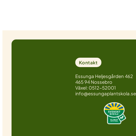
Kontakt
Essunga Heljesgården 462
465 94 Nossebro
Växel: 0512-52001
info@essungaplantskola.se