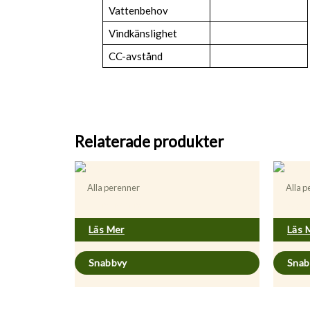
Vattenbehov
Vindkänslighet
CC-avstånd
Relaterade produkter
Alla perenner
Alla 
Allium ursinum
Hyper
Läs Mer
Läs 
Snabbvy
Snab