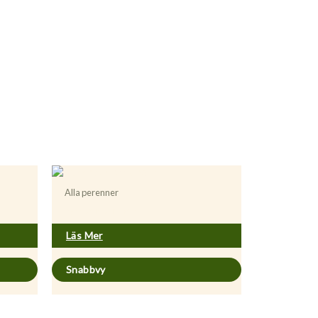
Alla perenner
Hyssopus officinalis
Läs Mer
Snabbvy