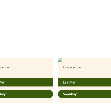
perenner
Alla perenner
icum perforatum
Artemisia abrotanum
Mer
Läs Mer
bvy
Snabbvy