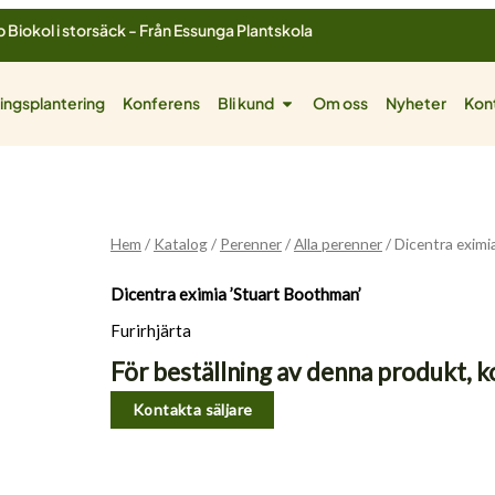
 Biokol i storsäck - Från Essunga Plantskola
ol
Öppna Bli kund
ingsplantering
Konferens
Bli kund
Om oss
Nyheter
Kon
Hem
/
Katalog
/
Perenner
/
Alla perenner
/ Dicentra eximi
Dicentra eximia ’Stuart Boothman’
Furirhjärta
För beställning av denna produkt, k
Kontakta säljare