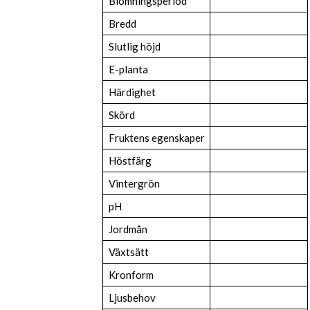
Blomningsperiod
Bredd
Slutlig höjd
E-planta
Härdighet
Skörd
Fruktens egenskaper
Höstfärg
Vintergrön
pH
Jordmån
Växtsätt
Kronform
Ljusbehov