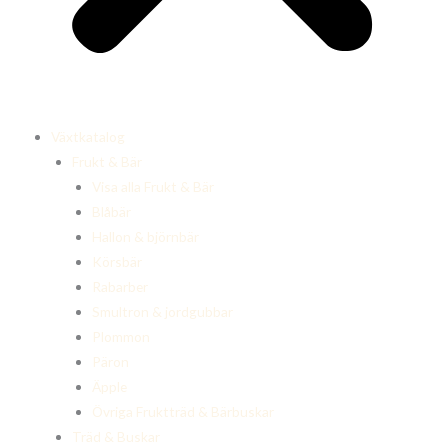
Växtkatalog
Frukt & Bär
Visa alla Frukt & Bär
Blåbär
Hallon & björnbär
Körsbär
Rabarber
Smultron & jordgubbar
Plommon
Päron
Äpple
Övriga Fruktträd & Bärbuskar
Träd & Buskar