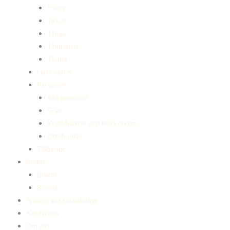
Pinus
Taxus
Thuja
Thujopsis
Tsuga
Häckväxter
Perenner
Alla perenner
Gräs
Kryddväxter och köksväxter
Ormbunkar
Tillbehör
Biokol
Biokol
Biomix
Anläggningsplantering
Konferens
Om oss