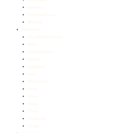
Lonicera
Parthenocissus
Wisteria
Barrväxter
Visa alla Barrväxter
Abies
Chamaecyparis
Ginkgo
Juniperus
Larix
Microbiota
Picea
Pinus
Taxus
Thuja
Thujopsis
Tsuga