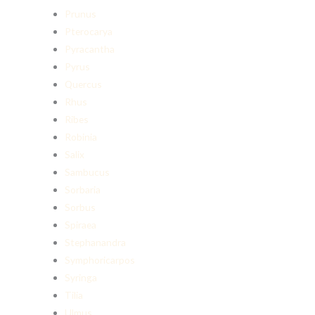
Prunus
Pterocarya
Pyracantha
Pyrus
Quercus
Rhus
Ribes
Robinia
Salix
Sambucus
Sorbaria
Sorbus
Spiraea
Stephanandra
Symphoricarpos
Syringa
Tilia
Ulmus