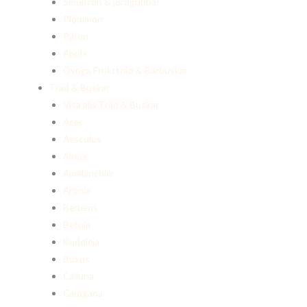
Smultron & jordgubbar
Plommon
Päron
Äpple
Övriga Fruktträd & Bärbuskar
Träd & Buskar
Visa alla Träd & Buskar
Acer
Aesculus
Alnus
Amelanchier
Aronia
Berberis
Betula
Buddleja
Buxus
Calluna
Caragana