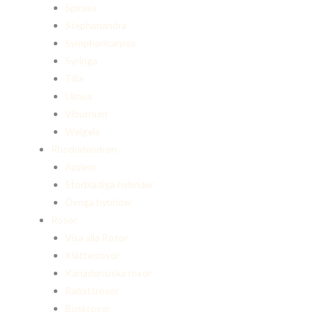
Spiraea
Stephanandra
Symphoricarpos
Syringa
Tilia
Ulmus
Viburnum
Weigela
Rhododendron
Azaleor
Storbladiga hybrider
Övriga hybrider
Rosor
Visa alla Rosor
Klätterrosor
Kanadensiska rosor
Rabattrosor
Buskrosor