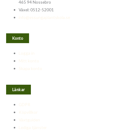
465 94 Nossebro
Växel: 0512-52001
info@essungaplantskola.se
Konto
Logga in
Mitt konto
Skapa konto
Länkar
GDPR
Köpvillkor
Växtguiden
Lediga tjänster