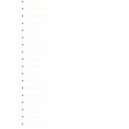
Carpinus
Cercidiphyllum
Chaenomeles
Cornus
Corylus
Cotinus
Cotoneaster
Crataegus
Cytisus
Daphne
Deutzia
Diervilla
Elaeagnus
Euonymus
Exochorda
Fagus
Fargesia
Forsythia