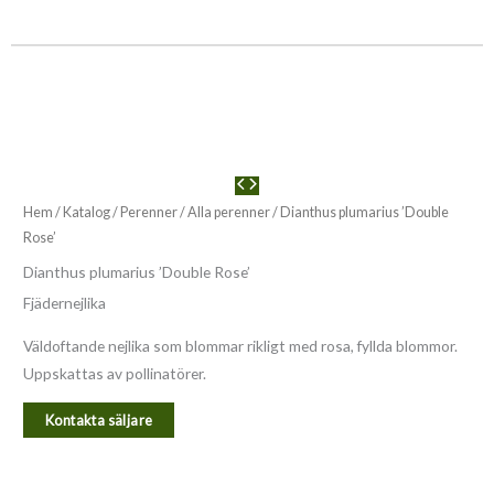
Hem
/
Katalog
/
Perenner
/
Alla perenner
/ Dianthus plumarius ’Double
Rose’
Dianthus plumarius ’Double Rose’
Fjädernejlika
Väldoftande nejlika som blommar rikligt med rosa, fyllda blommor.
Uppskattas av pollinatörer.
Kontakta säljare