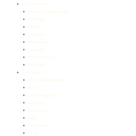
Klätterväxter
Visa alla Klätterväxter
Clematis
Hedera
Humulus
Hydrangea
Lonicera
Parthenocissus
Wisteria
Barrväxter
Visa alla Barrväxter
Abies
Chamaecyparis
Ginkgo
Juniperus
Larix
Microbiota
Picea