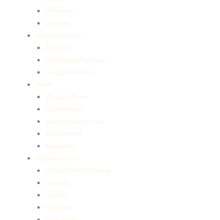
Viburnum
Weigela
Rhododendron
Azaleor
Storbladiga hybrider
Övriga hybrider
Rosor
Visa alla Rosor
Klätterrosor
Kanadensiska rosor
Rabattrosor
Buskrosor
Klätterväxter
Visa alla Klätterväxter
Clematis
Hedera
Humulus
Hydrangea