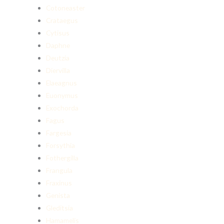
Cotoneaster
Crataegus
Cytisus
Daphne
Deutzia
Diervilla
Elaeagnus
Euonymus
Exochorda
Fagus
Fargesia
Forsythia
Fothergilla
Frangula
Fraxinus
Genista
Gleditsia
Hamamelis