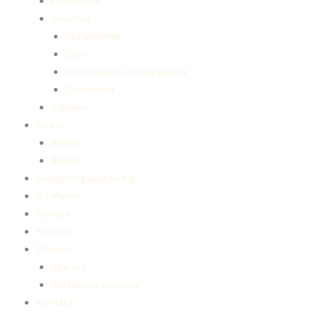
Häckväxter
Perenner
Alla perenner
Gräs
Kryddväxter och köksväxter
Ormbunkar
Tillbehör
Biokol
Biokol
Biomix
Anläggningsplantering
Konferens
Om oss
Nyheter
Bli kund
Bli kund
Beställningsprocess
Kontakt