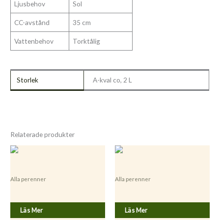
Ljusbehov
Sol
CC-avstånd
35 cm
Vattenbehov
Torktålig
Storlek
A-kval co, 2 L
Relaterade produkter
Alla perenner
Alla perenner
Acaena microphylla ’Kupferteppich’
Hyssopus officinalis ’Roseus’
Läs Mer
Läs Mer