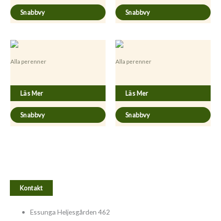
Snabbvy
Snabbvy
Alla perenner
Alla perenner
Carum carvi
Foenicum vulgare ’Purpurea’
Läs Mer
Läs Mer
Snabbvy
Snabbvy
Kontakt
Essunga Heljesgården 462