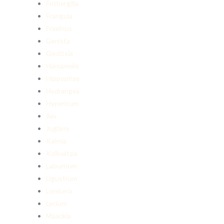
Fothergilla
Frangula
Fraxinus
Genista
Gleditsia
Hamamelis
Hippophae
Hydrangea
Hypericum
Ilex
Juglans
Kalmia
Kolkwitzia
Laburnum
Ligustrum
Lonicera
Lycium
Maackia