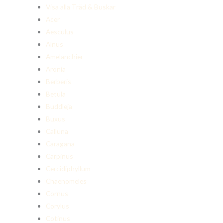
Visa alla Träd & Buskar
Acer
Aesculus
Alnus
Amelanchier
Aronia
Berberis
Betula
Buddleja
Buxus
Calluna
Caragana
Carpinus
Cercidiphyllum
Chaenomeles
Cornus
Corylus
Cotinus