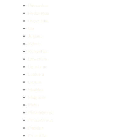
Hippophae
Hydrangea
Hypericum
Ilex
Juglans
Kalmia
Kolkwitzia
Laburnum
Ligustrum
Lonicera
Lycium
Maackia
Magnolia
Malus
Philadelphus
Physocarpus
Populus
Potentilla