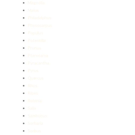
Magnolia
Malus
Philadelphus
Physocarpus
Populus
Potentilla
Prunus
Pterocarya
Pyracantha
Pyrus
Quercus
Rhus
Ribes
Robinia
Salix
Sambucus
Sorbaria
Sorbus