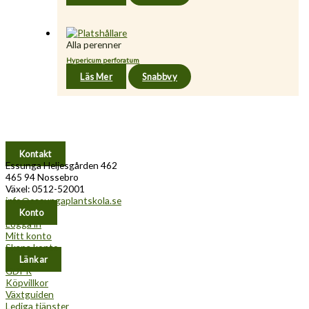
Alla perenner
Hypericum perforatum
Läs Mer
Snabbvy
Kontakt
Essunga Heljesgården 462
465 94 Nossebro
Växel: 0512-52001
info@essungaplantskola.se
Konto
Logga in
Mitt konto
Skapa konto
Länkar
GDPR
Köpvillkor
Växtguiden
Lediga tjänster