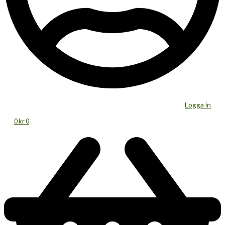
Logga in
0
kr
0