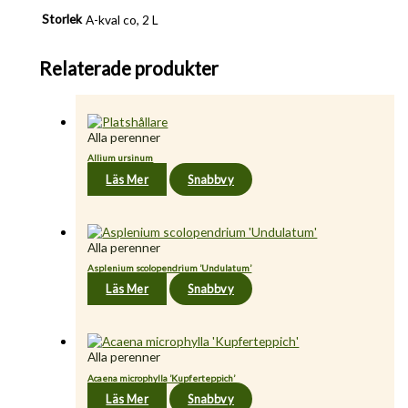
Storlek
A-kval co, 2 L
Relaterade produkter
Alla perenner
Allium ursinum
Läs Mer
Snabbvy
Alla perenner
Asplenium scolopendrium ’Undulatum’
Läs Mer
Snabbvy
Alla perenner
Acaena microphylla ’Kupferteppich’
Läs Mer
Snabbvy