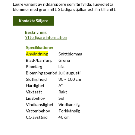
Lägre variant av riddarsporre som får fyllda, ljusvioletta
blommor med grön mitt. Stadiga stjälkar och fin till snitt.
Kontakta Säljare
Beskrivning
Ytterligare information
Specifikationer
Användning
Snittblomma
Blad-/barrfärg
Gröna
Blomfärg
Lila
Blomningsperiod
Juli, augusti
Slutlig höjd
80 – 100 cm
Härdighet
A*
Växtsätt
Rakt
Ljusbehov
Sol
Vindkänslighet
Vindkänslig
Vattenbehov
Torkkänslig
CC-avstånd
40 cm