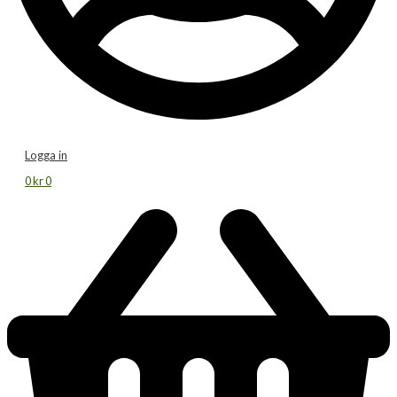
Logga in
0
kr
0