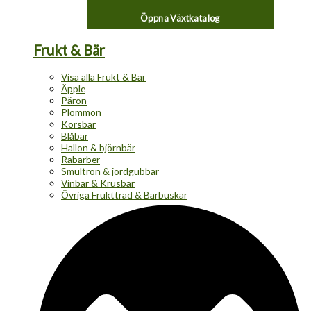
Öppna Växtkatalog
Frukt & Bär
Visa alla Frukt & Bär
Äpple
Päron
Plommon
Körsbär
Blåbär
Hallon & björnbär
Rabarber
Smultron & jordgubbar
Vinbär & Krusbär
Övriga Fruktträd & Bärbuskar