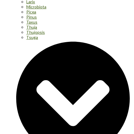
Larix
Microbiota
Picea
Pinus
Taxus
Thuja
Thujopsis
Tsuga