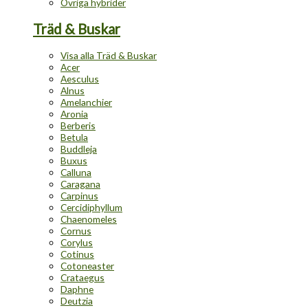
Övriga hybrider
Träd & Buskar
Visa alla Träd & Buskar
Acer
Aesculus
Alnus
Amelanchier
Aronia
Berberis
Betula
Buddleja
Buxus
Calluna
Caragana
Carpinus
Cercidiphyllum
Chaenomeles
Cornus
Corylus
Cotinus
Cotoneaster
Crataegus
Daphne
Deutzia