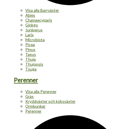
Visa alla Barrväxter
Abies
Chamaecyparis
Ginkgo
Juniperus
Larix
Microbiota
Picea
Pinus
Taxus
Thuja
Thujopsis
Tsuga
Perenner
Visa alla Perenner
Gräs
Kryddväxter och köksväxter
Ormbunkar
Perenner