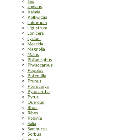
Ilex
Juglans
Kalmia
Kolkwitzia
Laburnum
Ligustrum
Lonicera
Lycium
Maackia
Magnolia
Malus
Philadelphus
Physocarpus
Populus
Potentilla
Prunus
Pterocarya
Pyracantha
Pyrus
Quercus
Rhus
Ribes
Robinia
Salix
Sambucus
Sorbus
Spiraea