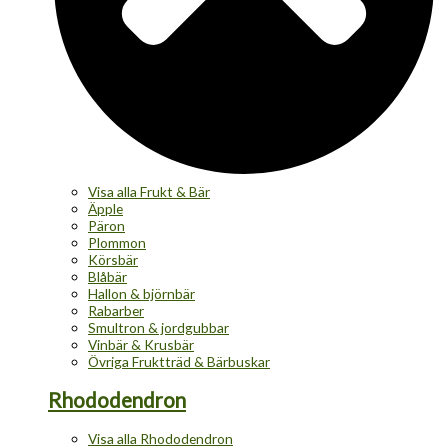
Visa alla Frukt & Bär
Äpple
Päron
Plommon
Körsbär
Blåbär
Hallon & björnbär
Rabarber
Smultron & jordgubbar
Vinbär & Krusbär
Övriga Fruktträd & Bärbuskar
Rhododendron
Visa alla Rhododendron