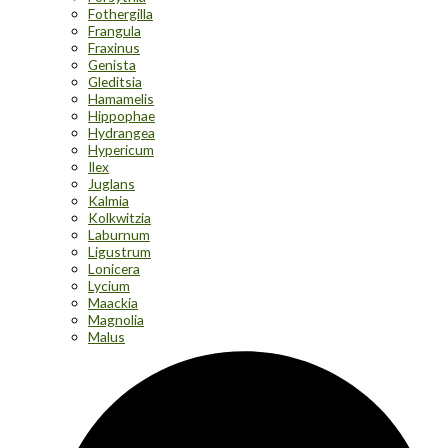
Fothergilla
Frangula
Fraxinus
Genista
Gleditsia
Hamamelis
Hippophae
Hydrangea
Hypericum
Ilex
Juglans
Kalmia
Kolkwitzia
Laburnum
Ligustrum
Lonicera
Lycium
Maackia
Magnolia
Malus