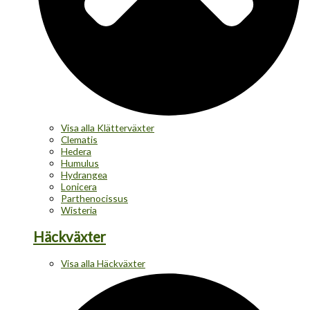
Visa alla Klätterväxter
Clematis
Hedera
Humulus
Hydrangea
Lonicera
Parthenocissus
Wisteria
Häckväxter
Visa alla Häckväxter