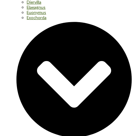
Diervilla
Elaeagnus
Euonymus
Exochorda