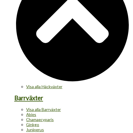
Visa alla Häckväxter
Barrväxter
Visa alla Barrväxter
Abies
Chamaecyparis
Ginkgo
Juniperus