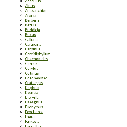
Aesculus
Alnus
Amelanchier
Aronia
Berberis
Betula
Buddleja
Buxus
Calluna
Caragana
Carpinus
Cercidiphyllum
Chaenomeles
Cornus
Corylus
Cotinus
Cotoneaster
Crataegus
Daphne
Deutzia
Diervilla
Elaeagnus
Euonymus
Exochorda
Fagus
Fargesia
Forsythia