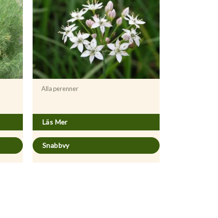
Alla perenner
Allium tuberosum
Läs Mer
Snabbvy