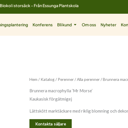
Biokol i storsäck - Från Essunga Plantskola
ol
Öppna Bli kund
ingsplantering
Konferens
Bli kund
Om oss
Nyheter
Kon
Hem
/
Katalog
/
Perenner
/
Alla perenner
/ Brunnera macr
Brunnera macrophylla ’Mr Morse’
Kaukasisk förgätmigej
Lättskött marktäckare med riklig blomning och dekor
Kontakta säljare