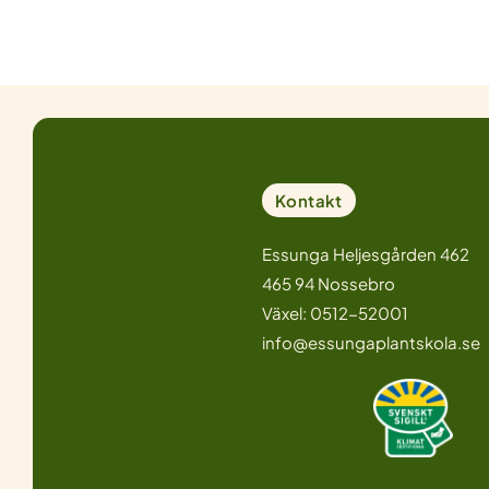
Kontakt
Essunga Heljesgården 462
465 94 Nossebro
Växel: 0512-52001
info@essungaplantskola.se