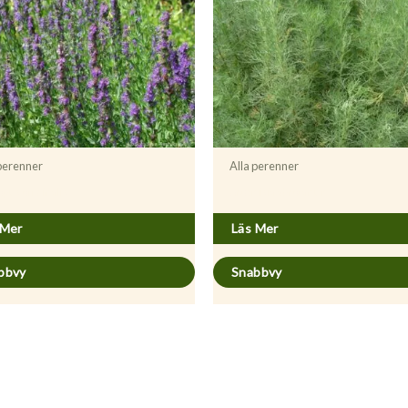
 perenner
Alla perenner
pus officinalis
Artemisia abrotanum
 Mer
Läs Mer
bbvy
Snabbvy