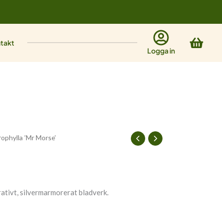
Varu
takt
Logga in
ophylla ’Mr Morse’
ativt, silvermarmorerat bladverk.