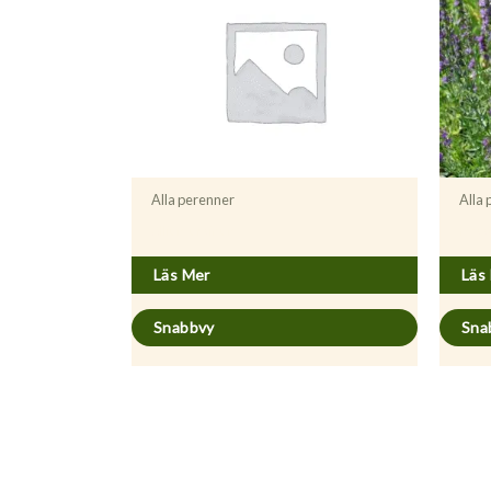
Alla perenner
Alla
Allium ursinum
Hysso
Läs Mer
Läs
Snabbvy
Sna