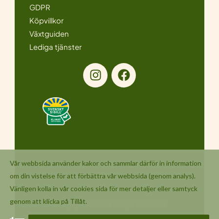
GDPR
Köpvillkor
Växtguiden
Lediga tjänster
I
F
n
a
s
c
t
e
a
b
g
o
r
o
a
k
m
Vår webbsida använder kakor och sammlar därför in information
om din vistelse för att förbättra vår webbsida (genom analys).
Vänligen kolla in vår
cookies
sida för mer detaljer eller samtyck
genom att klicka på Tillåt.
Copyright © 2025 Essunga Plantskola