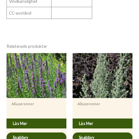
Vindkänslighet
CC-avstånd
Relaterade produkter
Alla perenner
Alla perenner
Hyssopus officinalis
Artemisia absinthium
Läs Mer
Läs Mer
Snabbvy
Snabbvy