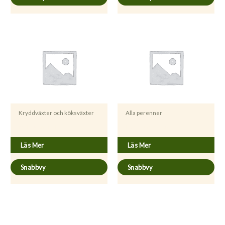
Kryddväxter och köksväxter
Alla perenner
Melissa officinalis
Hypericum perforatum
Läs Mer
Läs Mer
Snabbvy
Snabbvy