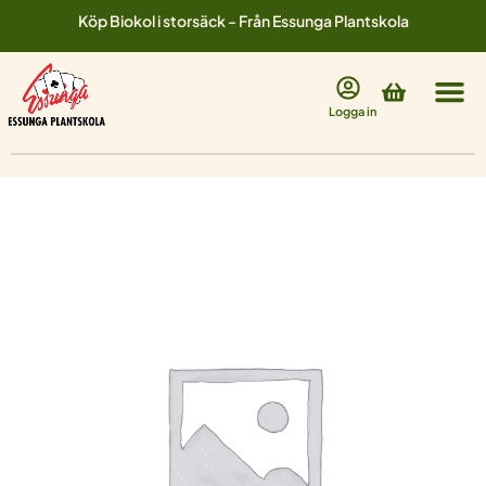
Hoppa
Köp Biokol i storsäck - Från Essunga Plantskola
till
innehåll
Varukorg
Logga in