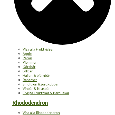
Visa alla Frukt & Bär
Äpple
Päron
Plommon
Körsbär
Blåbär
Hallon & björnbär
Rabarber
Smultron & jordgubbar
Vinbär & Krusbär
Övriga Fruktträd & Bärbuskar
Rhododendron
Visa alla Rhododendron