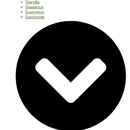
Diervilla
Elaeagnus
Euonymus
Exochorda