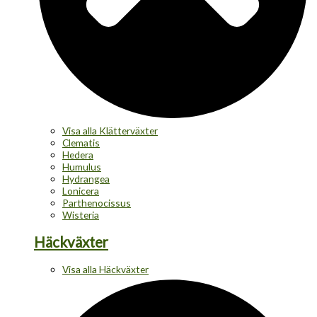
Visa alla Klätterväxter
Clematis
Hedera
Humulus
Hydrangea
Lonicera
Parthenocissus
Wisteria
Häckväxter
Visa alla Häckväxter