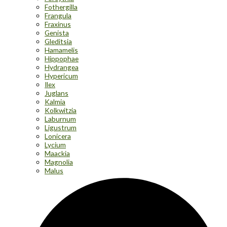
Fothergilla
Frangula
Fraxinus
Genista
Gleditsia
Hamamelis
Hippophae
Hydrangea
Hypericum
Ilex
Juglans
Kalmia
Kolkwitzia
Laburnum
Ligustrum
Lonicera
Lycium
Maackia
Magnolia
Malus