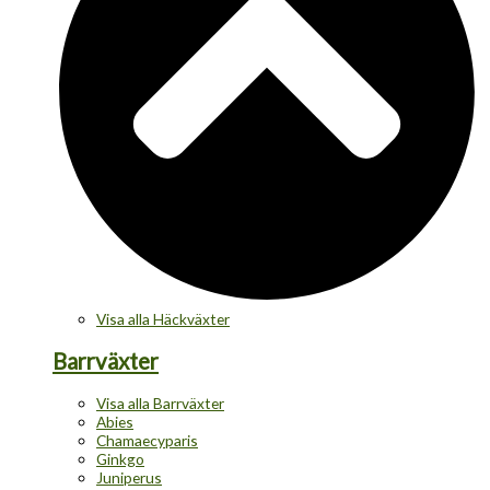
Visa alla Häckväxter
Barrväxter
Visa alla Barrväxter
Abies
Chamaecyparis
Ginkgo
Juniperus