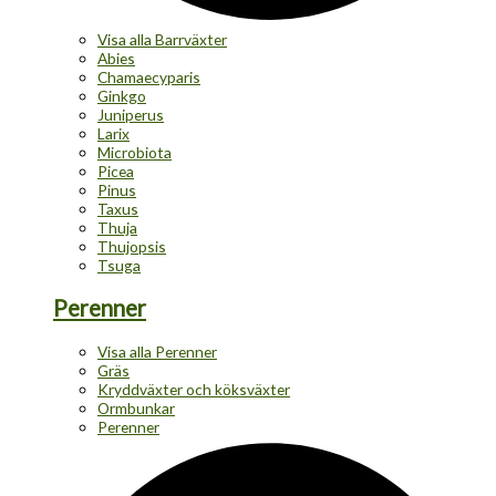
Visa alla Barrväxter
Abies
Chamaecyparis
Ginkgo
Juniperus
Larix
Microbiota
Picea
Pinus
Taxus
Thuja
Thujopsis
Tsuga
Perenner
Visa alla Perenner
Gräs
Kryddväxter och köksväxter
Ormbunkar
Perenner