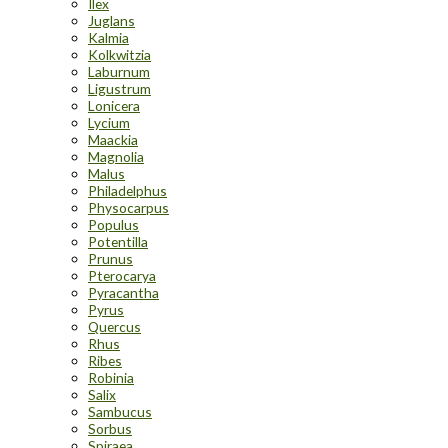
Ilex
Juglans
Kalmia
Kolkwitzia
Laburnum
Ligustrum
Lonicera
Lycium
Maackia
Magnolia
Malus
Philadelphus
Physocarpus
Populus
Potentilla
Prunus
Pterocarya
Pyracantha
Pyrus
Quercus
Rhus
Ribes
Robinia
Salix
Sambucus
Sorbus
Spiraea