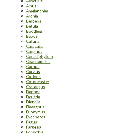
Aesculus
Alnus
Amelanchier
Aronia
Berberis
Betula
Buddleja
Buxus
Calluna
Caragana
Carpinus
Cercidiphyllum
Chaenomeles
Cornus
Corylus
Cotinus
Cotoneaster
Crataegus
Daphne
Deutzia
Diervilla
Elaeagnus
Euonymus
Exochorda
Fagus
Fargesia
Forsythia