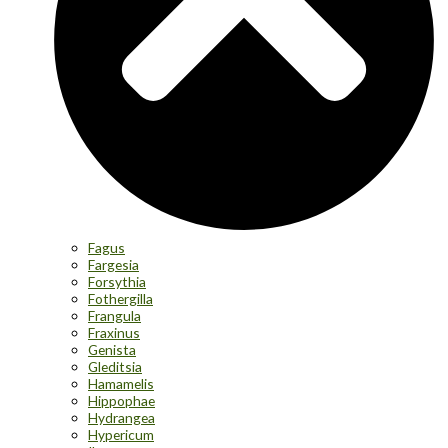
Fagus
Fargesia
Forsythia
Fothergilla
Frangula
Fraxinus
Genista
Gleditsia
Hamamelis
Hippophae
Hydrangea
Hypericum