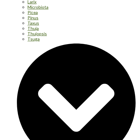
Larix
Microbiota
Picea
Pinus
Taxus
Thuja
Thujopsis
Tsuga