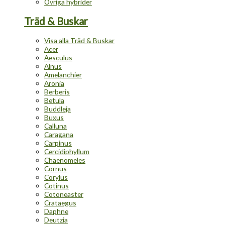
Övriga hybrider
Träd & Buskar
Visa alla Träd & Buskar
Acer
Aesculus
Alnus
Amelanchier
Aronia
Berberis
Betula
Buddleja
Buxus
Calluna
Caragana
Carpinus
Cercidiphyllum
Chaenomeles
Cornus
Corylus
Cotinus
Cotoneaster
Crataegus
Daphne
Deutzia