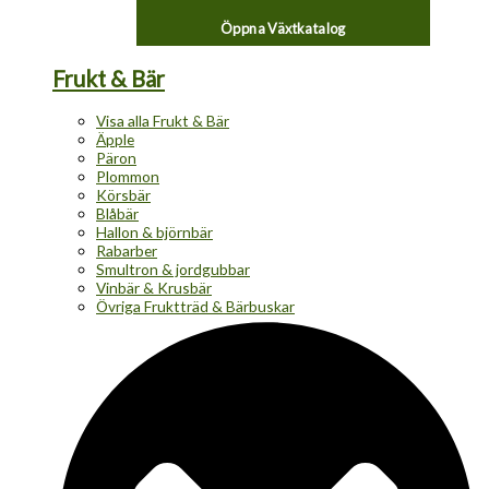
Öppna Växtkatalog
Frukt & Bär
Visa alla Frukt & Bär
Äpple
Päron
Plommon
Körsbär
Blåbär
Hallon & björnbär
Rabarber
Smultron & jordgubbar
Vinbär & Krusbär
Övriga Fruktträd & Bärbuskar