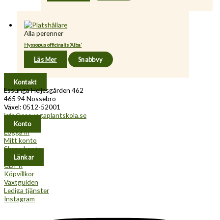
Alla perenner
Hyssopus officinalis ’Alba’
Läs Mer
Snabbvy
Kontakt
Essunga Heljesgården 462
465 94 Nossebro
Växel: 0512-52001
info@essungaplantskola.se
Konto
Logga in
Mitt konto
Skapa konto
Länkar
GDPR
Köpvillkor
Växtguiden
Lediga tjänster
Instagram