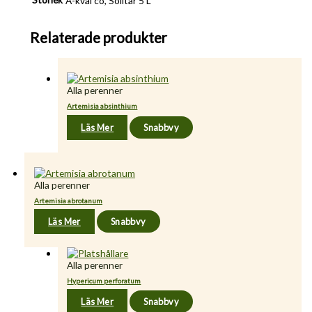
A-kval co, Solitär 5 L
Relaterade produkter
Alla perenner
Artemisia absinthium
Läs Mer
Snabbvy
Alla perenner
Artemisia abrotanum
Läs Mer
Snabbvy
Alla perenner
Hypericum perforatum
Läs Mer
Snabbvy