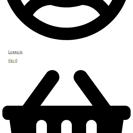
Logga in
0
kr
0