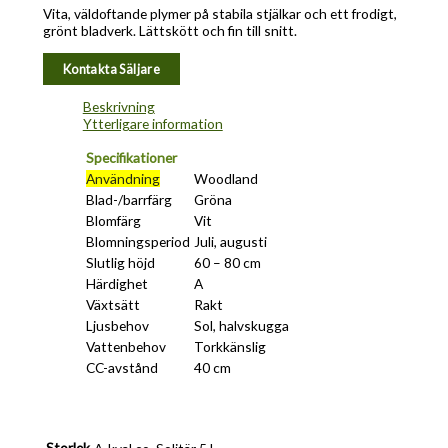
Vita, väldoftande plymer på stabila stjälkar och ett frodigt,
grönt bladverk. Lättskött och fin till snitt.
Kontakta Säljare
Beskrivning
Ytterligare information
Specifikationer
Användning
Woodland
Blad-/barrfärg
Gröna
Blomfärg
Vit
Blomningsperiod
Juli, augusti
Slutlig höjd
60 – 80 cm
Härdighet
A
Växtsätt
Rakt
Ljusbehov
Sol, halvskugga
Vattenbehov
Torkkänslig
CC-avstånd
40 cm
Storlek