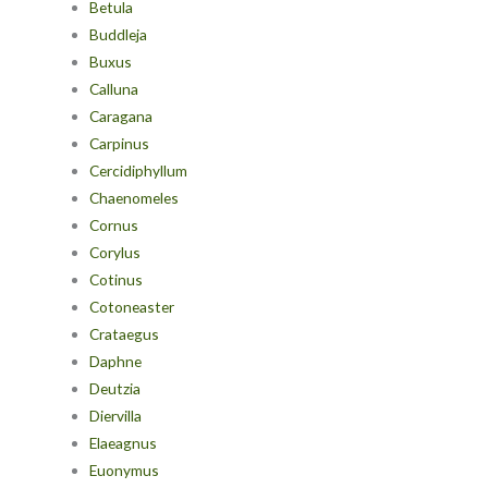
Betula
Buddleja
Buxus
Calluna
Caragana
Carpinus
Cercidiphyllum
Chaenomeles
Cornus
Corylus
Cotinus
Cotoneaster
Crataegus
Daphne
Deutzia
Diervilla
Elaeagnus
Euonymus