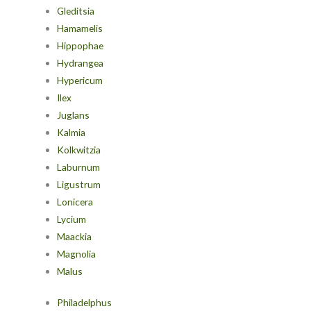
Gleditsia
Hamamelis
Hippophae
Hydrangea
Hypericum
Ilex
Juglans
Kalmia
Kolkwitzia
Laburnum
Ligustrum
Lonicera
Lycium
Maackia
Magnolia
Malus
Philadelphus