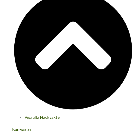
Visa alla Häckväxter
Barrväxter