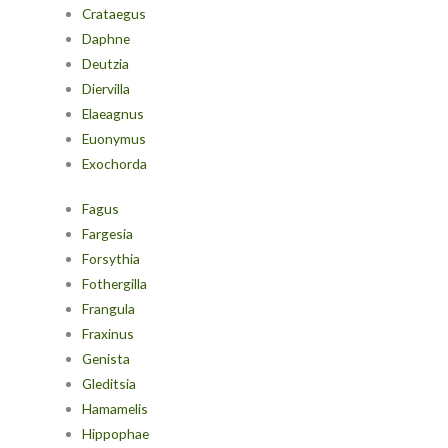
Crataegus
Daphne
Deutzia
Diervilla
Elaeagnus
Euonymus
Exochorda
Fagus
Fargesia
Forsythia
Fothergilla
Frangula
Fraxinus
Genista
Gleditsia
Hamamelis
Hippophae