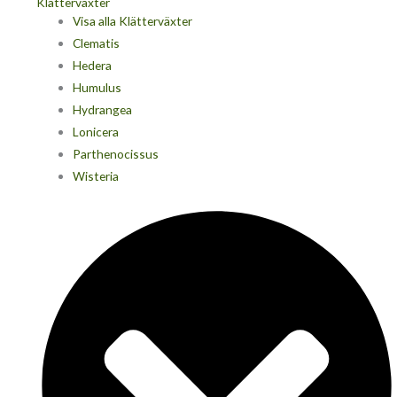
Klätterväxter
Visa alla Klätterväxter
Clematis
Hedera
Humulus
Hydrangea
Lonicera
Parthenocissus
Wisteria