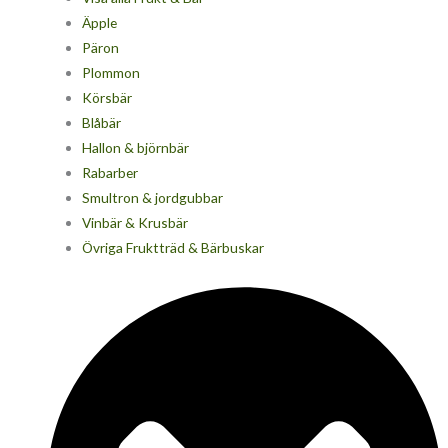
Äpple
Päron
Plommon
Körsbär
Blåbär
Hallon & björnbär
Rabarber
Smultron & jordgubbar
Vinbär & Krusbär
Övriga Fruktträd & Bärbuskar