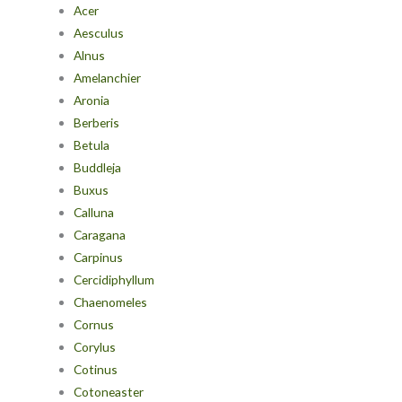
Acer
Aesculus
Alnus
Amelanchier
Aronia
Berberis
Betula
Buddleja
Buxus
Calluna
Caragana
Carpinus
Cercidiphyllum
Chaenomeles
Cornus
Corylus
Cotinus
Cotoneaster