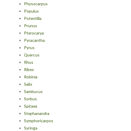
Physocarpus
Populus
Potentilla
Prunus
Pterocarya
Pyracantha
Pyrus
Quercus
Rhus
Ribes
Robinia
Salix
Sambucus
Sorbus
Spiraea
Stephanandra
Symphoricarpos
Syringa