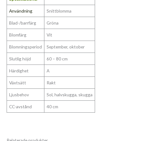
Användning
Snittblomma
Blad-/barrfärg
Gröna
Blomfärg
Vit
Blomningsperiod
September, oktober
Slutlig höjd
60 – 80 cm
Härdighet
A
Växtsätt
Rakt
Ljusbehov
Sol, halvskugga, skugga
CC-avstånd
40 cm
Relaterade produkter