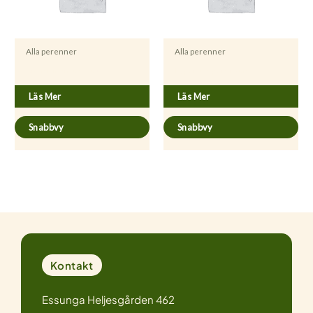
Alla perenner
Alla perenner
Artemisia dracunculus
Hypericum perforatum
Läs Mer
Läs Mer
Snabbvy
Snabbvy
Kontakt
Essunga Heljesgården 462