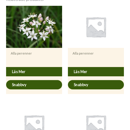
Alla perenner
Alla perenner
Allium tuberosum
Asparagus officinalis
Läs Mer
Läs Mer
Snabbvy
Snabbvy