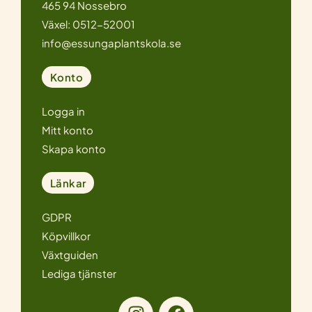
465 94 Nossebro
Växel: 0512-52001
info@essungaplantskola.se
Konto
Logga in
Mitt konto
Skapa konto
Länkar
GDPR
Köpvillkor
Växtguiden
Lediga tjänster
I
F