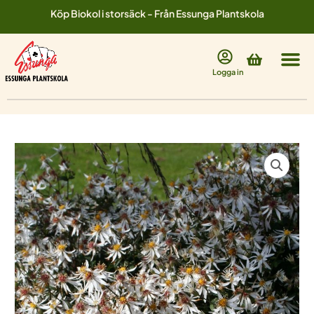
Hoppa
Köp Biokol i storsäck - Från Essunga Plantskola
till
innehåll
Varukorg
Logga in