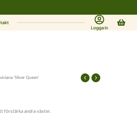
Varu
takt
Logga in
viciana ’Silver Queen’
att förstärka andra växter.