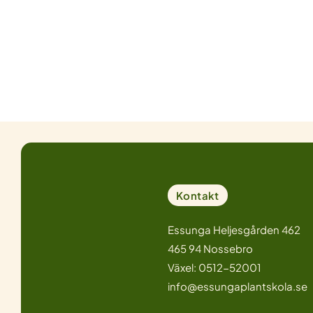
Kontakt
Essunga Heljesgården 462
465 94 Nossebro
Växel: 0512-52001
info@essungaplantskola.se