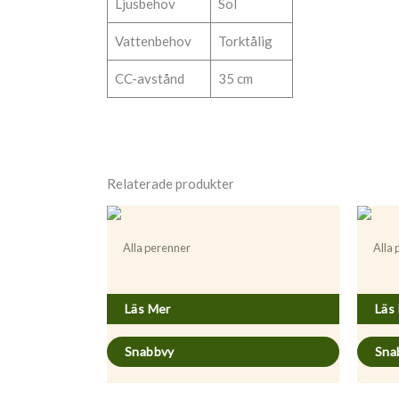
Ljusbehov
Sol
Vattenbehov
Torktålig
CC-avstånd
35 cm
Relaterade produkter
Alla perenner
Alla
Carum carvi
Acaen
Läs Mer
Läs
Snabbvy
Sna