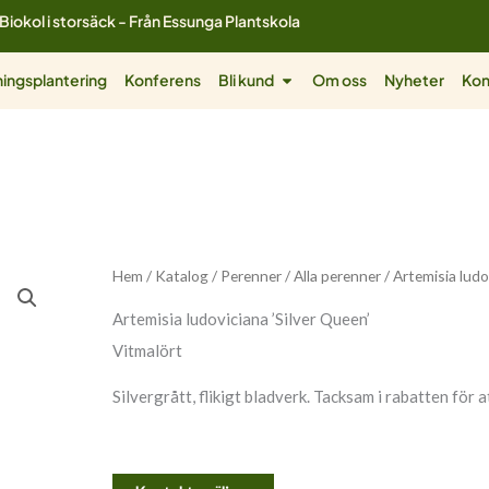
Biokol i storsäck - Från Essunga Plantskola
ol
Öppna Bli kund
ingsplantering
Konferens
Bli kund
Om oss
Nyheter
Kon
Hem
/
Katalog
/
Perenner
/
Alla perenner
/ Artemisia ludo
Artemisia ludoviciana ’Silver Queen’
Vitmalört
Silvergrått, flikigt bladverk. Tacksam i rabatten för 