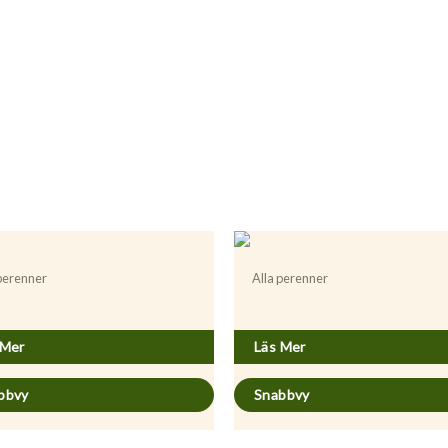
 perenner
Alla perenner
a microphylla ’Kupferteppich’
Asparagus officinalis ’Primaverde’
 Mer
Läs Mer
bbvy
Snabbvy