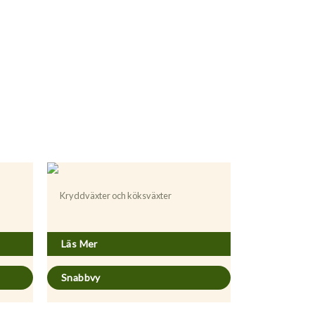
Kryddväxter och köksväxter
Melissa officinalis
Läs Mer
Snabbvy