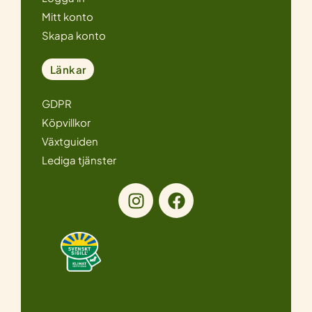
Mitt konto
Skapa konto
Länkar
GDPR
Köpvillkor
Växtguiden
Lediga tjänster
I
F
n
a
s
c
t
e
a
b
g
o
r
o