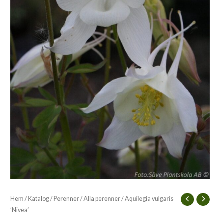
Hem
/
Katalog
/
Perenner
/
Alla perenner
/ Aquilegia vulgaris
’Nivea’