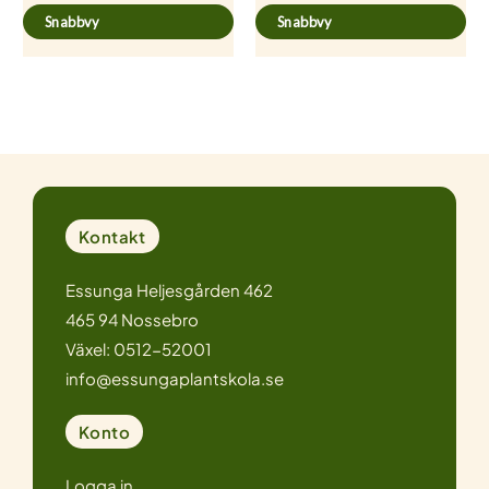
Snabbvy
Snabbvy
Kontakt
Essunga Heljesgården 462
465 94 Nossebro
Växel: 0512-52001
info@essungaplantskola.se
Konto
Logga in