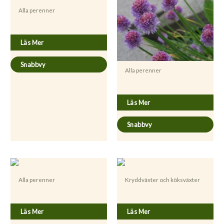
Alla perenner
Coriander sativum
Läs Mer
Snabbvy
Alla perenner
Allium schoenoprasum
Läs Mer
Snabbvy
Alla perenner
Kryddväxter och köksväxter
Blechnum spicant
Melissa officinalis
Läs Mer
Läs Mer