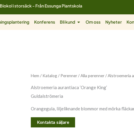
Biokol i storsäck - Från Essunga Plantskola
ol
Öppna Bli kund
ingsplantering
Konferens
Bli kund
Om oss
Nyheter
Kon
Hem
/
Katalog
/
Perenner
/
Alla perenner
/ Alstroemeria 
Alstroemeria aurantiaca ’Orange King’
Guldalströmeria
Orangegula, liljeliknande blommor med mörka fläckar p
Kontakta säljare