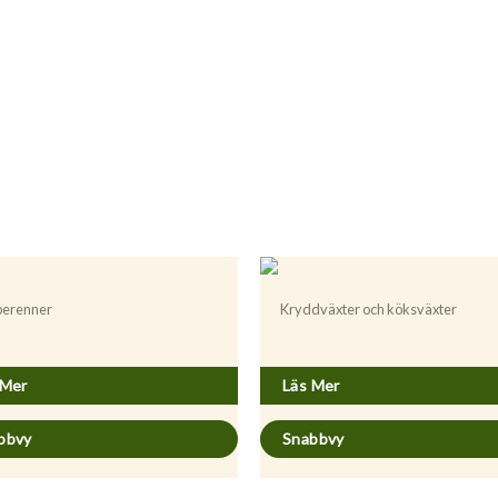
 perenner
Kryddväxter och köksväxter
isia dracunculus
Melissa officinalis
 Mer
Läs Mer
bbvy
Snabbvy