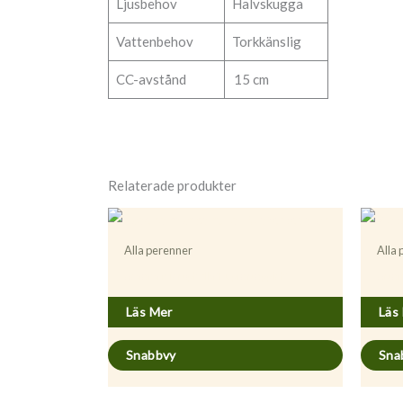
Ljusbehov
Halvskugga
Vattenbehov
Torkkänslig
CC-avstånd
15 cm
Relaterade produkter
Alla perenner
Alla
Acaena microphylla ’Kupferteppich’
Artem
Läs Mer
Läs
Snabbvy
Sna