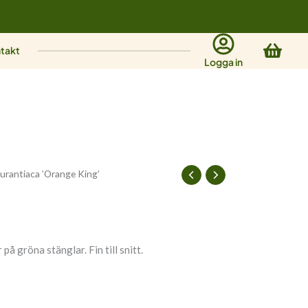
Varu
takt
Logga in
aurantiaca ’Orange King’
å gröna stänglar. Fin till snitt.