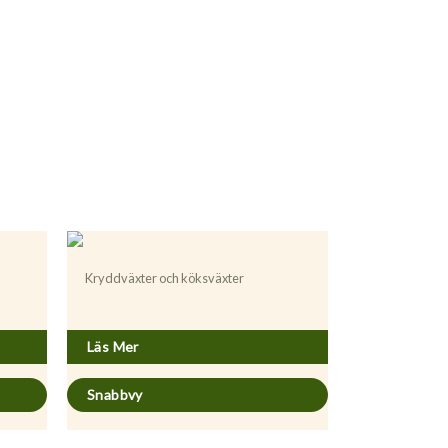
Kryddväxter och köksväxter
Mentha gracilis ’Variegata’
Läs Mer
Snabbvy