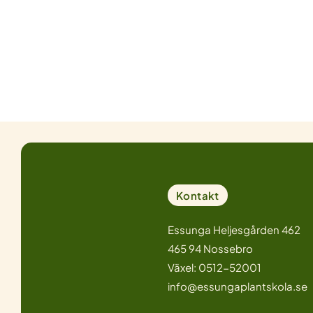
Kontakt
Essunga Heljesgården 462
465 94 Nossebro
Växel: 0512-52001
info@essungaplantskola.se