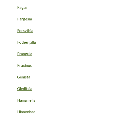
Fagus
Fargesia
Forsythia
Fothergilla
Frangula
Fraxinus
Genista
Gleditsia
Hamamelis
Hippophae