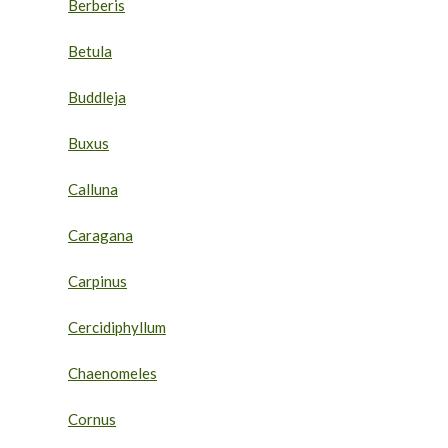
Berberis
Betula
Buddleja
Buxus
Calluna
Caragana
Carpinus
Cercidiphyllum
Chaenomeles
Cornus