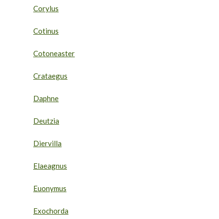
Corylus
Cotinus
Cotoneaster
Crataegus
Daphne
Deutzia
Diervilla
Elaeagnus
Euonymus
Exochorda