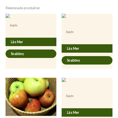
Relaterade produkter
Äpple
Äpple
Malus domestica ’Huvitus’
Malus domestica ’Gult Kaneläpple’
Läs Mer
Läs Mer
Snabbvy
Snabbvy
Äpple
Malus domestica ’Ingrid Marie
Läs Mer