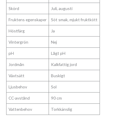
Skörd
Juli, augusti
Fruktens egenskaper
Söt smak, mjukt fruktkött
Höstfärg
Ja
Vintergrön
Nej
pH
Lågt pH
Jordmån
Kalkfattig jord
Växtsätt
Buskigt
Ljusbehov
Sol
CC-avstånd
90 cm
Vattenbehov
Torkkänslig