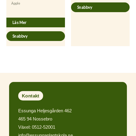
Äpple
Snabbvy
Malus domestica ’Fredrik’
Läs Mer
Snabbvy
Kontakt
Essunga Heljesgården 462
465 94 Nossebro
Växel: 0512-52001
info@essungaplantskola.se