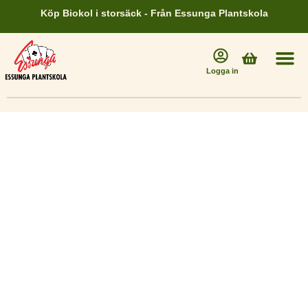
Hoppa
Köp Biokol i storsäck - Från Essunga Plantskola
till
innehåll
Varukorg
Logga in