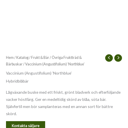
Hem
/
Katalog
/
Frukt & Bär
/
Övriga Fruktträd &
Bärbuskar
/ Vaccinium (Angustifolium) ’Northblue’
Vaccinium (Angustifolium) ’Northblue’
Hybridblåbär
Lågväxande buske med ett friskt, grönt bladverk och efterföljande
vacker höstfärg. Ger en medeltidig skörd av blåa, söta bär.
Självfertil men bör samplanteras med en annan sort för bättre
skörd.
Kontakta säljare