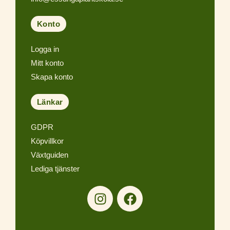
Konto
Logga in
Mitt konto
Skapa konto
Länkar
GDPR
Köpvillkor
Växtguiden
Lediga tjänster
I
F
n
a
s
c