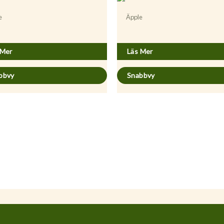
e
Äpple
 domestica ’Gult Kaneläpple’
Malus domestica ’Charlamovsky’
 Mer
Läs Mer
bbvy
Snabbvy