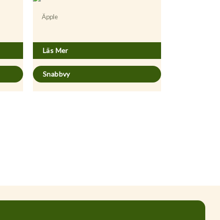
Äpple
Malus domestica ’Gyllene Kitajka’
Läs Mer
Snabbvy