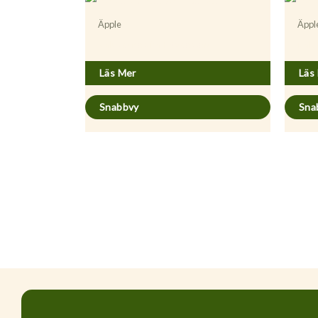
Äpple
Äppl
Malus domestica ’Höstdessert’
Malus
Läs Mer
Läs
Snabbvy
Sna