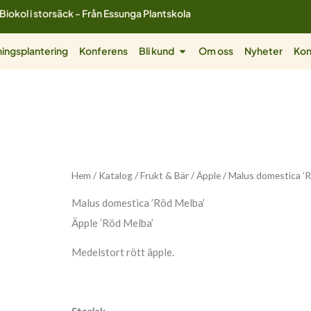
Biokol i storsäck - Från Essunga Plantskola
ol
Öppna Bli kund
ingsplantering
Konferens
Bli kund
Om oss
Nyheter
Kon
Malus
Hem
/
Katalog
/
Frukt & Bär
/
Äpple
/ Malus domestica ’R
domestica
Malus domestica ’Röd Melba’
'Röd
Äpple ’Röd Melba’
Melba'
mängd
Medelstort rött äpple.