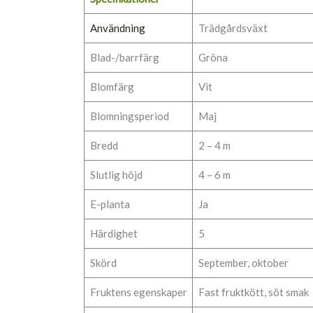
Användning
Trädgårdsväxt
Blad-/barrfärg
Gröna
Blomfärg
Vit
Blomningsperiod
Maj
Bredd
2 – 4 m
Slutlig höjd
4 – 6 m
E-planta
Ja
Härdighet
5
Skörd
September, oktober
Fruktens egenskaper
Fast fruktkött, söt smak