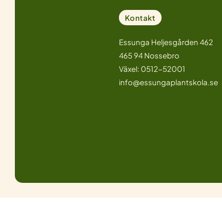
Kontakt
Essunga Heljesgården 462
465 94 Nossebro
Växel: 0512-52001
info@essungaplantskola.se