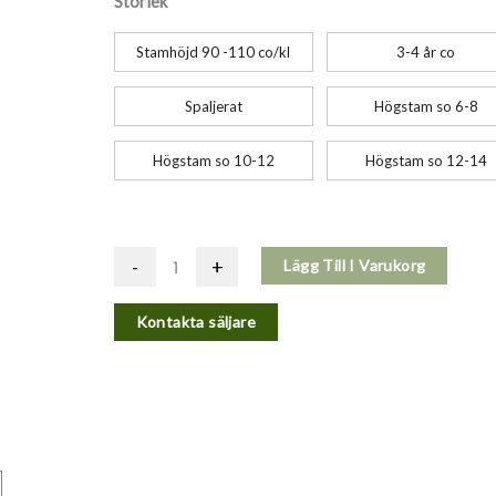
Storlek
Stamhöjd 90 -110 co/kl
3-4 år co
Spaljerat
Högstam so 6-8
Högstam so 10-12
Högstam so 12-14
-
+
Lägg Till I Varukorg
Kontakta säljare