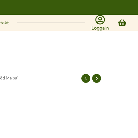
Varu
takt
Logga in
öd Melba’