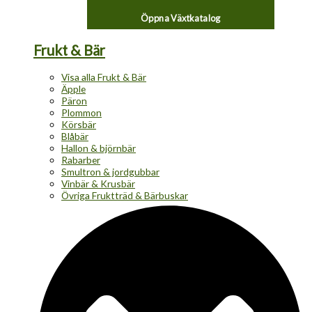
Öppna Växtkatalog
Frukt & Bär
Visa alla Frukt & Bär
Äpple
Päron
Plommon
Körsbär
Blåbär
Hallon & björnbär
Rabarber
Smultron & jordgubbar
Vinbär & Krusbär
Övriga Fruktträd & Bärbuskar