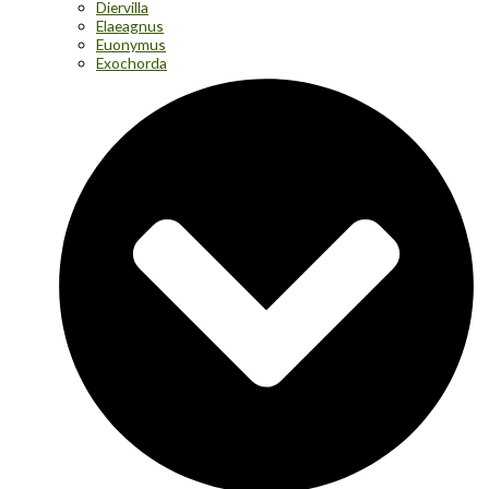
Diervilla
Elaeagnus
Euonymus
Exochorda