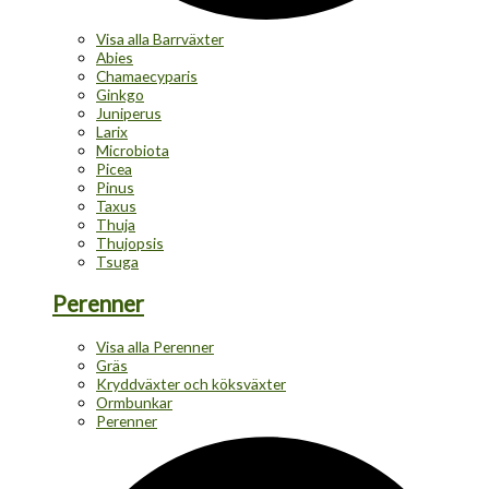
Visa alla Barrväxter
Abies
Chamaecyparis
Ginkgo
Juniperus
Larix
Microbiota
Picea
Pinus
Taxus
Thuja
Thujopsis
Tsuga
Perenner
Visa alla Perenner
Gräs
Kryddväxter och köksväxter
Ormbunkar
Perenner