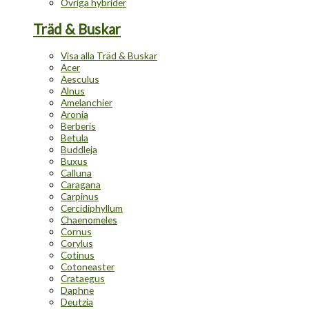
Övriga hybrider
Träd & Buskar
Visa alla Träd & Buskar
Acer
Aesculus
Alnus
Amelanchier
Aronia
Berberis
Betula
Buddleja
Buxus
Calluna
Caragana
Carpinus
Cercidiphyllum
Chaenomeles
Cornus
Corylus
Cotinus
Cotoneaster
Crataegus
Daphne
Deutzia