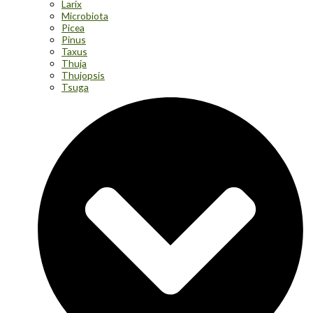
Larix
Microbiota
Picea
Pinus
Taxus
Thuja
Thujopsis
Tsuga