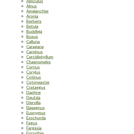
Aesculus
Alnus
Amelanchier
Aronia
Berberis
Betula
Buddleja
Buxus
Calluna
Caragana
Carpinus
Cercidiphyllum
Chaenomeles
Cornus
Corylus
Cotinus
Cotoneaster
Crataegus
Daphne
Deutzia
Diervilla
Elaeagnus
Euonymus
Exochorda
Fagus
Fargesia
Forsythia