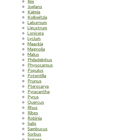
Ilex
Juglans
Kalmia
Kolkwitzia
Laburnum
Ligustrum
Lonicera
Lycium
Maackia
Magnolia
Malus
Philadelphus
Physocarpus
Populus
Potentilla
Prunus
Pterocarya
Pyracantha
Pyrus
Quercus
Rhus
Ribes
Robinia
Salix
Sambucus
Sorbus
Spiraea