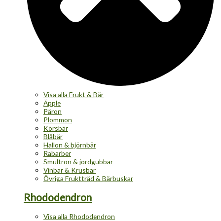
Visa alla Frukt & Bär
Äpple
Päron
Plommon
Körsbär
Blåbär
Hallon & björnbär
Rabarber
Smultron & jordgubbar
Vinbär & Krusbär
Övriga Fruktträd & Bärbuskar
Rhododendron
Visa alla Rhododendron