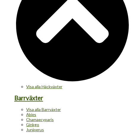
Visa alla Häckväxter
Barrväxter
Visa alla Barrväxter
Abies
Chamaecyparis
Ginkgo
Juniperus