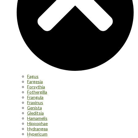
Fagus
Fargesia
Forsythia
Fothergilla
Frangula
Fraxinus
Genista
Gleditsia
Hamamelis
Hippophae
Hydrangea
Hypericum