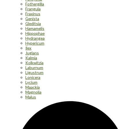
Fothergilla
Frangula
Fraxinus
Genista
Gleditsia
Hamamelis
Hippophae
Hydrangea
Hypericum
Ilex
Juglans
Kalmia
Kolkwitzia
Laburnum
Ligustrum
Lonicera
Lycium
Maackia
Magnolia
Malus