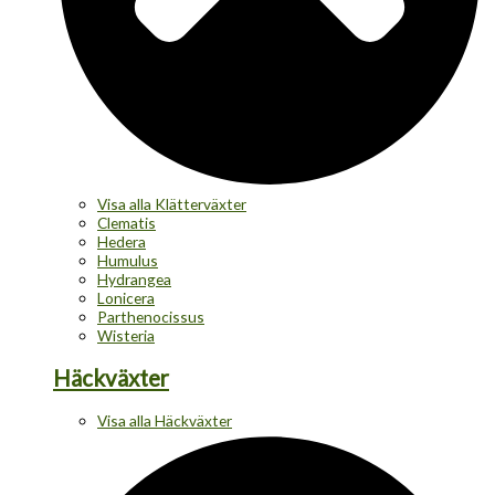
Visa alla Klätterväxter
Clematis
Hedera
Humulus
Hydrangea
Lonicera
Parthenocissus
Wisteria
Häckväxter
Visa alla Häckväxter