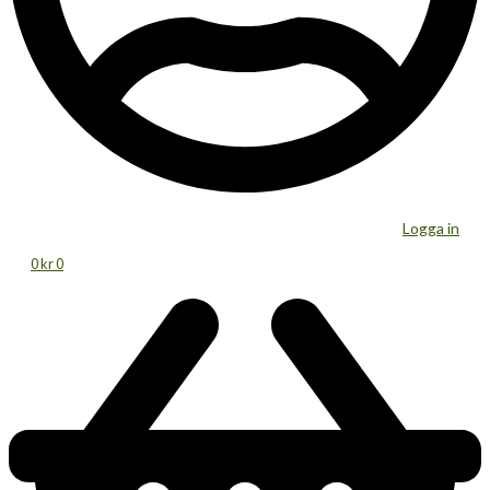
Logga in
0
kr
0