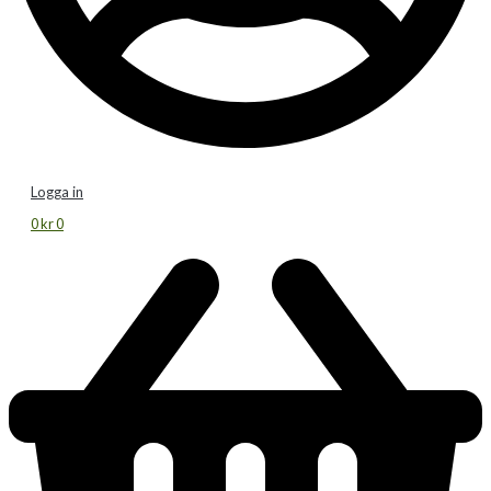
Logga in
0
kr
0