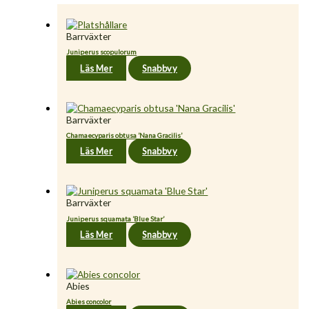
Barrväxter
Juniperus scopulorum
Läs Mer
Snabbvy
Barrväxter
Chamaecyparis obtusa ’Nana Gracilis’
Läs Mer
Snabbvy
Barrväxter
Juniperus squamata ’Blue Star’
Läs Mer
Snabbvy
Abies
Abies concolor