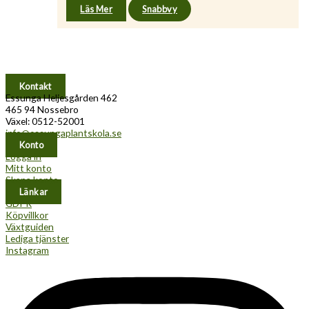
Läs Mer
Snabbvy
Kontakt
Essunga Heljesgården 462
465 94 Nossebro
Växel: 0512-52001
info@essungaplantskola.se
Konto
Logga in
Mitt konto
Skapa konto
Länkar
GDPR
Köpvillkor
Växtguiden
Lediga tjänster
Instagram