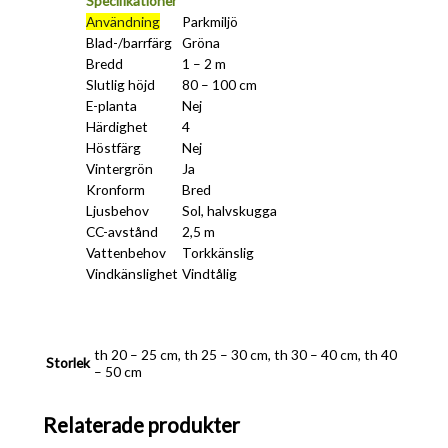
Specifikationer
Användning
Parkmiljö
Blad-/barrfärg
Gröna
Bredd
1 – 2 m
Slutlig höjd
80 – 100 cm
E-planta
Nej
Härdighet
4
Höstfärg
Nej
Vintergrön
Ja
Kronform
Bred
Ljusbehov
Sol, halvskugga
CC-avstånd
2,5 m
Vattenbehov
Torkkänslig
Vindkänslighet
Vindtålig
th 20 – 25 cm, th 25 – 30 cm, th 30 – 40 cm, th 40
Storlek
– 50 cm
Relaterade produkter