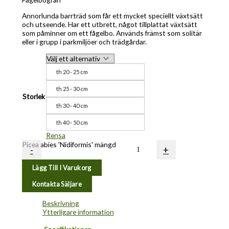
Annorlunda barrträd som får ett mycket speciellt växtsätt
och utseende. Har ett utbrett, något tillplattat växtsätt
som påminner om ett fågelbo. Används främst som solitär
eller i grupp i parkmiljöer och trädgårdar.
th 20 - 25 cm
th 25 - 30 cm
Storlek
th 30 - 40 cm
th 40 - 50 cm
Rensa
Picea abies 'Nidiformis' mängd
-
+
Lägg Till I Varukorg
Kontakta Säljare
Beskrivning
Ytterligare information