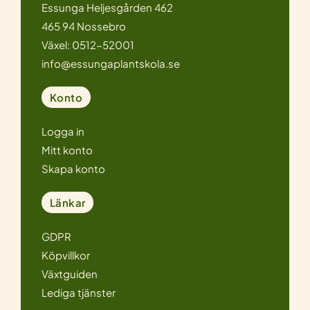
Essunga Heljesgården 462
465 94 Nossebro
Växel: 0512-52001
info@essungaplantskola.se
Konto
Logga in
Mitt konto
Skapa konto
Länkar
GDPR
Köpvillkor
Växtguiden
Lediga tjänster