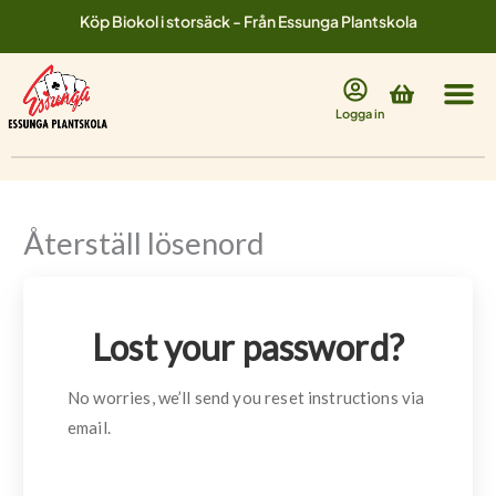
Hoppa
Köp Biokol i storsäck - Från Essunga Plantskola
till
innehåll
Varukorg
Logga in
Återställ lösenord
Lost your password?
No worries, we’ll send you reset instructions via
email.