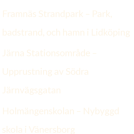
K
Framnäs Strandpark – Park,
E
badstrand, och hamn i Lidköping
F
Järna Stationsområde –
T
Upprustning av Södra
E
Järnvägsgatan
R
Holmängenskolan – Nybyggd
:
skola i Vänersborg